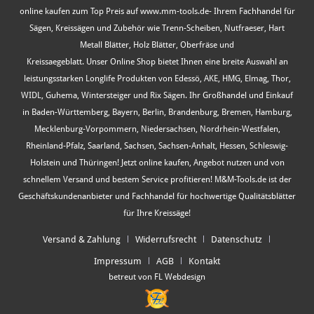
online kaufen zum Top Preis auf www.mm-tools.de- Ihrem Fachhandel für
Sägen, Kreissägen und Zubehör wie Trenn-Scheiben, Nutfraeser, Hart
Metall Blätter, Holz Blätter, Oberfräse und
Kreissaegeblatt. Unser Online Shop bietet Ihnen eine breite Auswahl an
leistungsstarken Longlife Produkten von Edessö, AKE, HMG, Elmag, Thor,
WIDL, Guhema, Wintersteiger und Rix Sägen. Ihr Großhandel und Einkauf
in Baden-Württemberg, Bayern, Berlin, Brandenburg, Bremen, Hamburg,
Mecklenburg-Vorpommern, Niedersachsen, Nordrhein-Westfalen,
Rheinland-Pfalz, Saarland, Sachsen, Sachsen-Anhalt, Hessen, Schleswig-
Holstein und Thüringen! Jetzt online kaufen, Angebot nutzen und von
schnellem Versand und bestem Service profitieren! M&M-Tools.de ist der
Geschäftskundenanbieter und Fachhandel für hochwertige Qualitätsblätter
für Ihre Kreissäge!
Versand & Zahlung
Widerrufsrecht
Datenschutz
Impressum
AGB
Kontakt
betreut von FL Webdesign