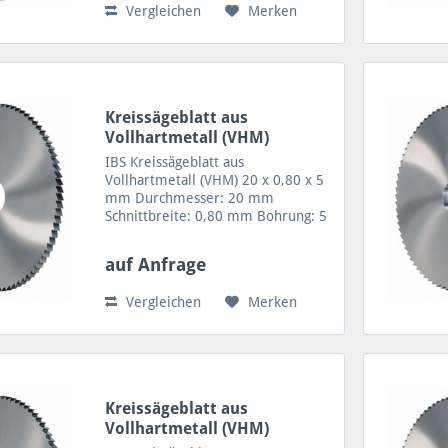
Vergleichen
Merken
Rohren...
Kreissägeblatt aus
Vollhartmetall (VHM)
20x0,80x5
IBS Kreissägeblatt aus
Vollhartmetall (VHM) 20 x 0,80 x 5
mm Durchmesser: 20 mm
Schnittbreite: 0,80 mm Bohrung: 5
mm Zähne: 48/20 Zahnform A =48
Zähne VHM Sägeblatt für geringe
auf Anfrage
Schnitttiefen sowie Trennen von
feinen Profilen, Rohren und...
Vergleichen
Merken
Kreissägeblatt aus
Vollhartmetall (VHM)