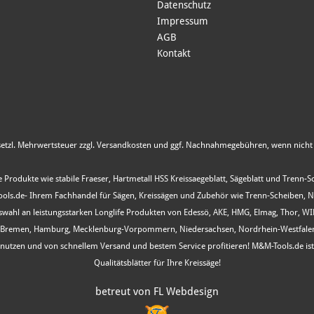
Datenschutz
Impressum
AGB
Kontakt
esetzl. Mehrwertsteuer zzgl.
Versandkosten
und ggf. Nachnahmegebühren, wenn nicht 
 Produkte wie stabile Fraeser, Hartmetall HSS Kreissaegeblatt, Sägeblatt und Trenn-
s.de- Ihrem Fachhandel für Sägen, Kreissägen und Zubehör wie Trenn-Scheiben, Nutfr
Auswahl an leistungsstarken Longlife Produkten von Edessö, AKE, HMG, Elmag, Thor, 
, Bremen, Hamburg, Mecklenburg-Vorpommern, Niedersachsen, Nordrhein-Westfalen, R
ot nutzen und von schnellem Versand und bestem Service profitieren! M&M-Tools.de i
Qualitätsblätter für Ihre Kreissäge!
betreut von FL Webdesign