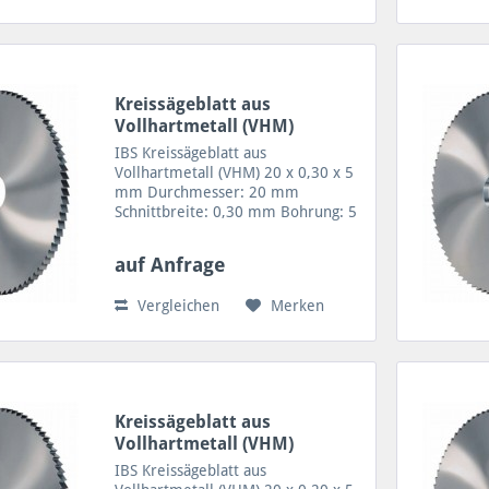
Kreissägeblatt aus
Vollhartmetall (VHM)
20x0,30x5
IBS Kreissägeblatt aus
Vollhartmetall (VHM) 20 x 0,30 x 5
mm Durchmesser: 20 mm
Schnittbreite: 0,30 mm Bohrung: 5
mm Zähne: 64/20 Zahnform A = 64
Zähne VHM Sägeblatt für geringe
auf Anfrage
Schnitttiefen sowie Trennen von
feinen Profilen, Rohren und...
Vergleichen
Merken
Kreissägeblatt aus
Vollhartmetall (VHM)
20x0,20x5
IBS Kreissägeblatt aus