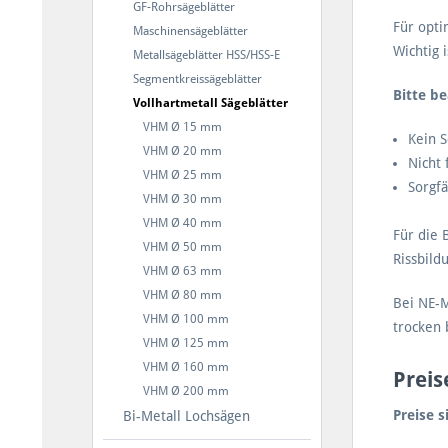
GF-Rohrsägeblätter
Für opti
Maschinensägeblätter
Wichtig 
Metallsägeblätter HSS/HSS-E
Segmentkreissägeblätter
Bitte be
Vollhartmetall Sägeblätter
VHM Ø 15 mm
Kein S
VHM Ø 20 mm
Nicht
VHM Ø 25 mm
Sorgfä
VHM Ø 30 mm
VHM Ø 40 mm
Für die 
VHM Ø 50 mm
Rissbild
VHM Ø 63 mm
VHM Ø 80 mm
Bei NE-M
VHM Ø 100 mm
trocken 
VHM Ø 125 mm
VHM Ø 160 mm
Preis
VHM Ø 200 mm
Preise s
Bi-Metall Lochsägen