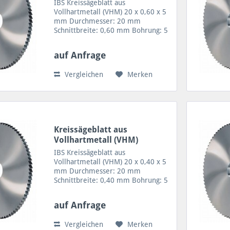
20x0,60x5
IBS Kreissägeblatt aus
Vollhartmetall (VHM) 20 x 0,60 x 5
mm Durchmesser: 20 mm
Schnittbreite: 0,60 mm Bohrung: 5
mm Zähne: 48/20 Zahnform A =48
Zähne VHM Sägeblatt für geringe
auf Anfrage
Schnitttiefen sowie Trennen von
feinen Profilen, Rohren und...
Vergleichen
Merken
Kreissägeblatt aus
Vollhartmetall (VHM)
20x0,40x5
IBS Kreissägeblatt aus
Vollhartmetall (VHM) 20 x 0,40 x 5
mm Durchmesser: 20 mm
Schnittbreite: 0,40 mm Bohrung: 5
mm Zähne: 64/20 Zahnform A = 64
Zähne VHM Sägeblatt für geringe
auf Anfrage
Schnitttiefen sowie Trennen von
feinen Profilen, Rohren und...
Vergleichen
Merken