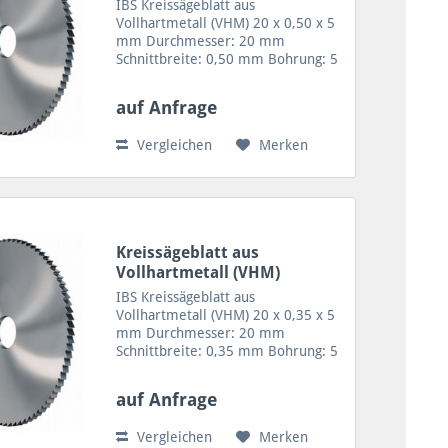
20x0,50x5
IBS Kreissägeblatt aus
Vollhartmetall (VHM) 20 x 0,50 x 5
mm Durchmesser: 20 mm
Schnittbreite: 0,50 mm Bohrung: 5
mm Zähne: 48/20 Zahnform A =48
Zähne VHM Sägeblatt für geringe
auf Anfrage
Schnitttiefen sowie Trennen von
feinen Profilen, Rohren und...
Vergleichen
Merken
Kreissägeblatt aus
Vollhartmetall (VHM)
20x0,35x5
IBS Kreissägeblatt aus
Vollhartmetall (VHM) 20 x 0,35 x 5
mm Durchmesser: 20 mm
Schnittbreite: 0,35 mm Bohrung: 5
mm Zähne: 64/20 Zahnform A = 64
Zähne VHM Sägeblatt für geringe
auf Anfrage
Schnitttiefen sowie Trennen von
feinen Profilen, Rohren und...
Vergleichen
Merken