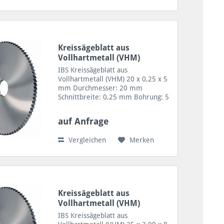
Kreissägeblatt aus
Vollhartmetall (VHM)
20x0,25x5
IBS Kreissägeblatt aus
Vollhartmetall (VHM) 20 x 0,25 x 5
mm Durchmesser: 20 mm
Schnittbreite: 0,25 mm Bohrung: 5
mm Zähne: 64/20 Zahnform A = 64
Zähne VHM Sägeblatt für geringe
auf Anfrage
Schnitttiefen sowie Trennen von
feinen Profilen, Rohren und...
Vergleichen
Merken
Kreissägeblatt aus
Vollhartmetall (VHM)
25x2,00x8
IBS Kreissägeblatt aus