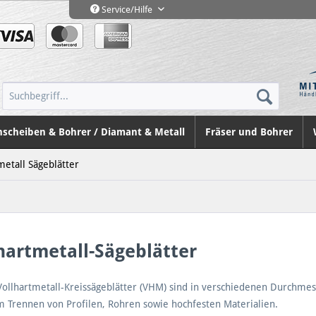
Service/Hilfe
nscheiben & Bohrer / Diamant & Metall
Fräser und Bohrer
metall Sägeblätter
hartmetall-Sägeblätter
ollhartmetall-Kreissägeblätter (VHM) sind in verschiedenen Durchmesse
m Trennen von Profilen, Rohren sowie hochfesten Materialien.