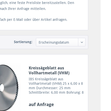
lich, eine feste Preisliste bereitzustellen. Den
nach Ihrer Anfrage mitteilen.
fach per E-Mail oder über Artikel anfragen.
Sortierung:
Kreissägeblatt aus
Vollhartmetall (VHM)
25x6,00x8
IBS Kreissägeblatt aus
Vollhartmetall (VHM) 25 x 6,00 x 8
mm Durchmesser: 25 mm
Schnittbreite: 6,00 mm Bohrung: 8
mm Zähne: 20 oder 24 Zahnform A
= 24 Zähne VHM Sägeblatt für
auf Anfrage
geringe Schnitttiefen sowie
Trennen von feinen Profilen,...