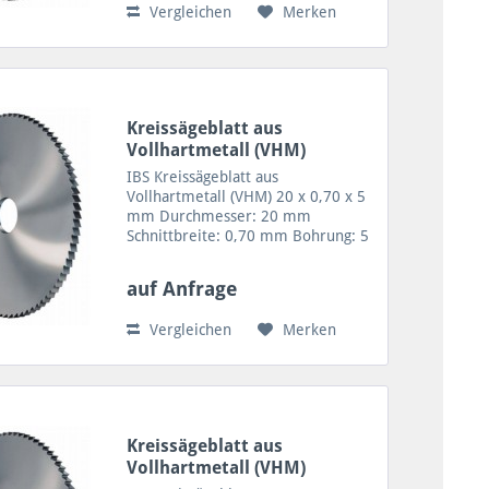
Vergleichen
Merken
Kreissägeblatt aus
Vollhartmetall (VHM)
20x0,70x5
IBS Kreissägeblatt aus
Vollhartmetall (VHM) 20 x 0,70 x 5
mm Durchmesser: 20 mm
Schnittbreite: 0,70 mm Bohrung: 5
mm Zähne: 48/20 Zahnform A =48
Zähne VHM Sägeblatt für geringe
auf Anfrage
Schnitttiefen sowie Trennen von
feinen Profilen, Rohren und...
Vergleichen
Merken
Kreissägeblatt aus
Vollhartmetall (VHM)