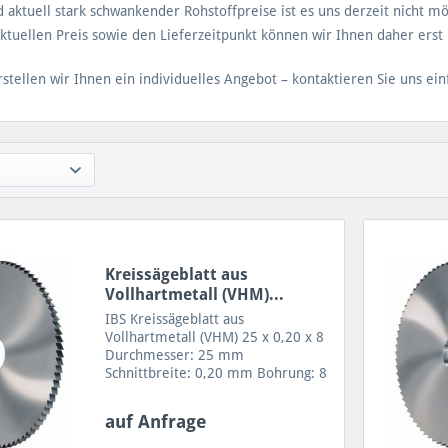
 aktuell stark schwankender Rohstoffpreise ist es uns derzeit nicht mög
aktuellen Preis sowie den Lieferzeitpunkt können wir Ihnen daher erst 
stellen wir Ihnen ein individuelles Angebot – kontaktieren Sie uns ein
Kreissägeblatt aus
Vollhartmetall (VHM)...
IBS Kreissägeblatt aus
Vollhartmetall (VHM) 25 x 0,20 x 8
Durchmesser: 25 mm
Schnittbreite: 0,20 mm Bohrung: 8
mm Zähne: 20 oder 80 Zahnform A
= 80 Zähne VHM Sägeblatt für
auf Anfrage
geringe Schnitttiefen sowie
Trennen von feinen Profilen,