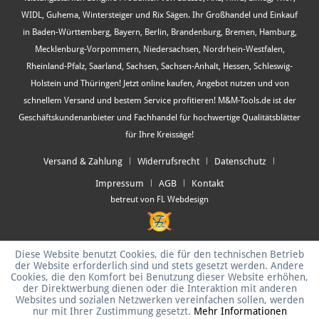
WIDL, Guhema, Wintersteiger und Rix Sägen. Ihr Großhandel und Einkauf
in Baden-Württemberg, Bayern, Berlin, Brandenburg, Bremen, Hamburg,
Mecklenburg-Vorpommern, Niedersachsen, Nordrhein-Westfalen,
Rheinland-Pfalz, Saarland, Sachsen, Sachsen-Anhalt, Hessen, Schleswig-
Holstein und Thüringen! Jetzt online kaufen, Angebot nutzen und von
schnellem Versand und bestem Service profitieren! M&M-Tools.de ist der
Geschäftskundenanbieter und Fachhandel für hochwertige Qualitätsblätter
für Ihre Kreissäge!
Versand & Zahlung
Widerrufsrecht
Datenschutz
Impressum
AGB
Kontakt
betreut von FL Webdesign
Diese Website benutzt Cookies, die für den technischen Betrieb
der Website erforderlich sind und stets gesetzt werden. Andere
Cookies, die den Komfort bei Benutzung dieser Website erhöhen,
der Direktwerbung dienen oder die Interaktion mit anderen
Websites und sozialen Netzwerken vereinfachen sollen, werden
nur mit Ihrer Zustimmung gesetzt.
Mehr Informationen