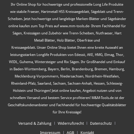
Ihr Online Shop für hochwertige und professionelle Long Life Produkte
wie stabile Fraeser, Hartmetall HSS Kreissaegeblatt, Sägeblatt und Trenn-
Scheiben. Jetzt hochwertige und langlebige Marken-Blätter und Sägebänder
online kaufen zum Top Preis auf www.mm-tools.de- Ihrem Fachhandel für
Sägen, Kreissägen und Zubehör wie Trenn-Scheiben, Nutfraeser, Hart
Metall Blätter, Holz Blätter, Oberfräse und
Kreissaegeblatt. Unser Online Shop bietet Ihnen eine breite Auswahl an
leistungsstarken Longlife Produkten von Edessö, AKE, HMG, Elmag, Thor,
WIDL, Guhema, Wintersteiger und Rix Sägen. Ihr Großhandel und Einkauf
in Baden-Württemberg, Bayern, Berlin, Brandenburg, Bremen, Hamburg,
Mecklenburg-Vorpommern, Niedersachsen, Nordrhein-Westfalen,
Rheinland-Pfalz, Saarland, Sachsen, Sachsen-Anhalt, Hessen, Schleswig-
Holstein und Thüringen! Jetzt online kaufen, Angebot nutzen und von
schnellem Versand und bestem Service profitieren! M&M-Tools.de ist der
Geschäftskundenanbieter und Fachhandel für hochwertige Qualitätsblätter
für Ihre Kreissäge!
Versand & Zahlung
Widerrufsrecht
Datenschutz
Impressum
AGB
Kontakt