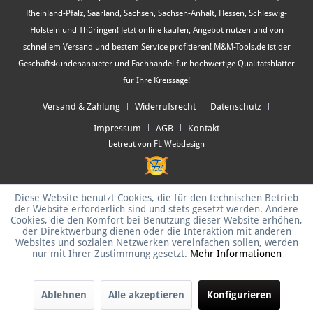
Rheinland-Pfalz, Saarland, Sachsen, Sachsen-Anhalt, Hessen, Schleswig-
Holstein und Thüringen! Jetzt online kaufen, Angebot nutzen und von
schnellem Versand und bestem Service profitieren! M&M-Tools.de ist der
Geschäftskundenanbieter und Fachhandel für hochwertige Qualitätsblätter
für Ihre Kreissäge!
Versand & Zahlung
Widerrufsrecht
Datenschutz
Impressum
AGB
Kontakt
betreut von FL Webdesign
Diese Website benutzt Cookies, die für den technischen Betrieb
der Website erforderlich sind und stets gesetzt werden. Andere
Cookies, die den Komfort bei Benutzung dieser Website erhöhen,
der Direktwerbung dienen oder die Interaktion mit anderen
Websites und sozialen Netzwerken vereinfachen sollen, werden
nur mit Ihrer Zustimmung gesetzt.
Mehr Informationen
Ablehnen
Alle akzeptieren
Konfigurieren