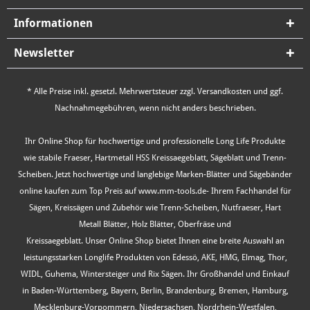
Informationen
Newsletter
* Alle Preise inkl. gesetzl. Mehrwertsteuer zzgl.
Versandkosten
und ggf.
Nachnahmegebühren, wenn nicht anders beschrieben.
Ihr Online Shop für hochwertige und professionelle Long Life Produkte
wie stabile Fraeser, Hartmetall HSS Kreissaegeblatt, Sägeblatt und Trenn-
Scheiben. Jetzt hochwertige und langlebige Marken-Blätter und Sägebänder
online kaufen zum Top Preis auf www.mm-tools.de- Ihrem Fachhandel für
Sägen, Kreissägen und Zubehör wie Trenn-Scheiben, Nutfraeser, Hart
Metall Blätter, Holz Blätter, Oberfräse und
Kreissaegeblatt. Unser Online Shop bietet Ihnen eine breite Auswahl an
leistungsstarken Longlife Produkten von Edessö, AKE, HMG, Elmag, Thor,
WIDL, Guhema, Wintersteiger und Rix Sägen. Ihr Großhandel und Einkauf
in Baden-Württemberg, Bayern, Berlin, Brandenburg, Bremen, Hamburg,
Mecklenburg-Vorpommern, Niedersachsen, Nordrhein-Westfalen,