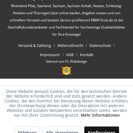
Rheinland-Pfalz, Saarland, Sachsen, Sachsen-Anhalt, Hessen, Schleswig-
Holstein und Thüringen! Jetzt online kaufen, Angebot nutzen und von
schnellem Versand und bestem Service profitieren! M&M-Tools.de ist der
Geschäftskundenanbieter und Fachhandel für hochwertige Qualitätsblätter
für Ihre Kreissäge!
Versand & Zahlung
Widerrufsrecht
Datenschutz
Impressum
AGB
Kontakt
betreut von FL Webdesign
Diese Website benutzt Cookies, die für den technischen Betrieb
der Website erforderlich sind und stets gesetzt werden. Andere
Cookies, die den Komfort bei Benutzung dieser Website erhöhen,
der Direktwerbung dienen oder die Interaktion mit anderen
Websites und sozialen Netzwerken vereinfachen sollen, werden
nur mit Ihrer Zustimmung gesetzt.
Mehr Informationen
Ablehnen
Alle akzeptieren
Konfigurieren