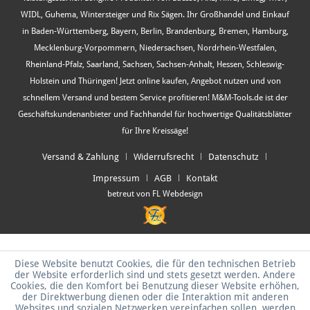
WIDL, Guhema, Wintersteiger und Rix Sägen. Ihr Großhandel und Einkauf
in Baden-Württemberg, Bayern, Berlin, Brandenburg, Bremen, Hamburg,
Mecklenburg-Vorpommern, Niedersachsen, Nordrhein-Westfalen,
Rheinland-Pfalz, Saarland, Sachsen, Sachsen-Anhalt, Hessen, Schleswig-
Holstein und Thüringen! Jetzt online kaufen, Angebot nutzen und von
schnellem Versand und bestem Service profitieren! M&M-Tools.de ist der
Geschäftskundenanbieter und Fachhandel für hochwertige Qualitätsblätter
für Ihre Kreissäge!
Versand & Zahlung
Widerrufsrecht
Datenschutz
Impressum
AGB
Kontakt
betreut von FL Webdesign
Diese Website benutzt Cookies, die für den technischen Betrieb
der Website erforderlich sind und stets gesetzt werden. Andere
Cookies, die den Komfort bei Benutzung dieser Website erhöhen,
der Direktwerbung dienen oder die Interaktion mit anderen
Websites und sozialen Netzwerken vereinfachen sollen, werden