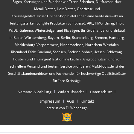
Sägen, Kreissägen und Zubehör wie Trenn-Scheiben, Nutfraeser, Hart
Metall Blätter, Holz Blätter, Oberfräse und
Kreissaegeblatt. Unser Online Shop bietet Ihnen eine breite Auswahl an
leistungsstarken Longlife Produkten von Edessö, AKE, HMG, Elmag, Thor,
WIDL, Guhema, Wintersteiger und Rix Sägen. Ihr Großhandel und Einkauf
in Baden-Württemberg, Bayern, Berlin, Brandenburg, Bremen, Hamburg,
Mecklenburg-Vorpommern, Niedersachsen, Nordrhein-Westfalen,
Rheinland-Pfalz, Saarland, Sachsen, Sachsen-Anhalt, Hessen, Schleswig-
Holstein und Thüringen! Jetzt online kaufen, Angebot nutzen und von
schnellem Versand und bestem Service profitieren! M&M-Tools.de ist der
Geschäftskundenanbieter und Fachhandel für hochwertige Qualitätsblätter
für Ihre Kreissäge!
Versand & Zahlung
Widerrufsrecht
Datenschutz
Impressum
AGB
Kontakt
betreut von FL Webdesign