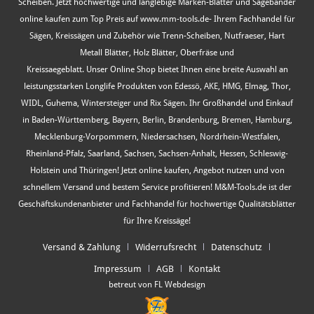
Scheiben. Jetzt hochwertige und langlebige Marken-Blätter und Sägebänder
online kaufen zum Top Preis auf www.mm-tools.de- Ihrem Fachhandel für
Sägen, Kreissägen und Zubehör wie Trenn-Scheiben, Nutfraeser, Hart
Metall Blätter, Holz Blätter, Oberfräse und
Kreissaegeblatt. Unser Online Shop bietet Ihnen eine breite Auswahl an
leistungsstarken Longlife Produkten von Edessö, AKE, HMG, Elmag, Thor,
WIDL, Guhema, Wintersteiger und Rix Sägen. Ihr Großhandel und Einkauf
in Baden-Württemberg, Bayern, Berlin, Brandenburg, Bremen, Hamburg,
Mecklenburg-Vorpommern, Niedersachsen, Nordrhein-Westfalen,
Rheinland-Pfalz, Saarland, Sachsen, Sachsen-Anhalt, Hessen, Schleswig-
Holstein und Thüringen! Jetzt online kaufen, Angebot nutzen und von
schnellem Versand und bestem Service profitieren! M&M-Tools.de ist der
Geschäftskundenanbieter und Fachhandel für hochwertige Qualitätsblätter
für Ihre Kreissäge!
Versand & Zahlung
Widerrufsrecht
Datenschutz
Impressum
AGB
Kontakt
betreut von FL Webdesign