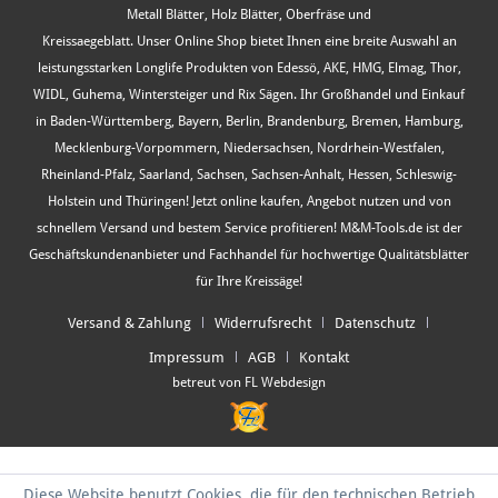
Metall Blätter, Holz Blätter, Oberfräse und
Kreissaegeblatt. Unser Online Shop bietet Ihnen eine breite Auswahl an
leistungsstarken Longlife Produkten von Edessö, AKE, HMG, Elmag, Thor,
WIDL, Guhema, Wintersteiger und Rix Sägen. Ihr Großhandel und Einkauf
in Baden-Württemberg, Bayern, Berlin, Brandenburg, Bremen, Hamburg,
Mecklenburg-Vorpommern, Niedersachsen, Nordrhein-Westfalen,
Rheinland-Pfalz, Saarland, Sachsen, Sachsen-Anhalt, Hessen, Schleswig-
Holstein und Thüringen! Jetzt online kaufen, Angebot nutzen und von
schnellem Versand und bestem Service profitieren! M&M-Tools.de ist der
Geschäftskundenanbieter und Fachhandel für hochwertige Qualitätsblätter
für Ihre Kreissäge!
Versand & Zahlung
Widerrufsrecht
Datenschutz
Impressum
AGB
Kontakt
betreut von FL Webdesign
Diese Website benutzt Cookies, die für den technischen Betrieb