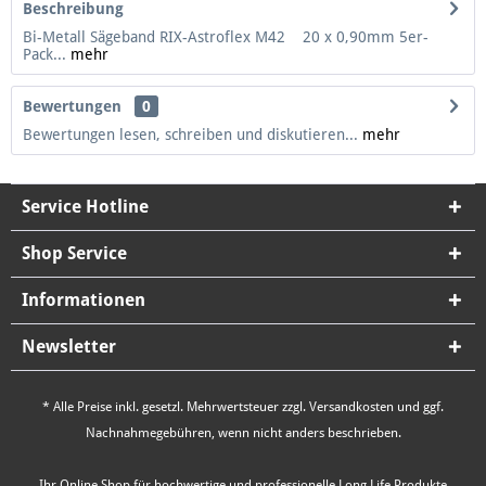
Beschreibung
Bi-Metall Sägeband RIX-Astroflex M42 20 x 0,90mm 5er-
Pack...
mehr
Bewertungen
0
Bewertungen lesen, schreiben und diskutieren...
mehr
Service Hotline
Shop Service
Informationen
Newsletter
* Alle Preise inkl. gesetzl. Mehrwertsteuer zzgl.
Versandkosten
und ggf.
Nachnahmegebühren, wenn nicht anders beschrieben.
Ihr Online Shop für hochwertige und professionelle Long Life Produkte