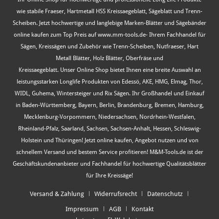
wie stabile Fraeser, Hartmetall HSS Kreissaegeblatt, Sägeblatt und Trenn-
Scheiben. Jetzt hochwertige und langlebige Marken-Blätter und Sägebänder
online kaufen zum Top Preis auf www.mm-tools.de- Ihrem Fachhandel für
Sägen, Kreissägen und Zubehör wie Trenn-Scheiben, Nutfraeser, Hart
Metall Blätter, Holz Blätter, Oberfräse und
Kreissaegeblatt. Unser Online Shop bietet Ihnen eine breite Auswahl an
leistungsstarken Longlife Produkten von Edessö, AKE, HMG, Elmag, Thor,
WIDL, Guhema, Wintersteiger und Rix Sägen. Ihr Großhandel und Einkauf
in Baden-Württemberg, Bayern, Berlin, Brandenburg, Bremen, Hamburg,
Mecklenburg-Vorpommern, Niedersachsen, Nordrhein-Westfalen,
Rheinland-Pfalz, Saarland, Sachsen, Sachsen-Anhalt, Hessen, Schleswig-
Holstein und Thüringen! Jetzt online kaufen, Angebot nutzen und von
schnellem Versand und bestem Service profitieren! M&M-Tools.de ist der
Geschäftskundenanbieter und Fachhandel für hochwertige Qualitätsblätter
für Ihre Kreissäge!
Versand & Zahlung
Widerrufsrecht
Datenschutz
Impressum
AGB
Kontakt