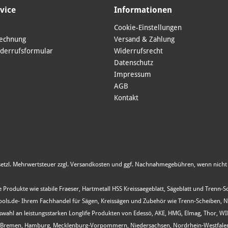
vice
Informationen
Cookie-Einstellungen
Rechnung
Versand & Zahlung
derrufsformular
Widerrufsrecht
Datenschutz
Impressum
AGB
Kontakt
esetzl. Mehrwertsteuer zzgl.
Versandkosten
und ggf. Nachnahmegebühren, wenn nicht 
 Produkte wie stabile Fraeser, Hartmetall HSS Kreissaegeblatt, Sägeblatt und Trenn-
s.de- Ihrem Fachhandel für Sägen, Kreissägen und Zubehör wie Trenn-Scheiben, Nutfr
Auswahl an leistungsstarken Longlife Produkten von Edessö, AKE, HMG, Elmag, Thor, 
, Bremen, Hamburg, Mecklenburg-Vorpommern, Niedersachsen, Nordrhein-Westfalen, R