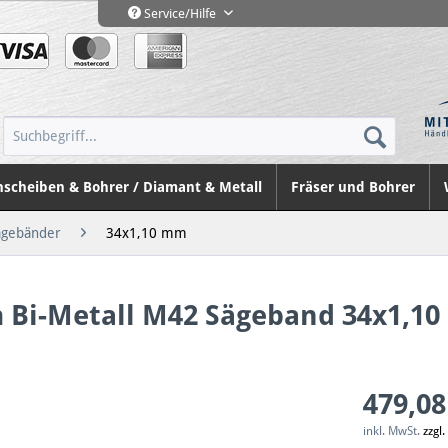
Service/Hilfe
nscheiben & Bohrer / Diamant & Metall
Fräser und Bohrer
ägebänder
34x1,10 mm
m Bi-Metall M42 Sägeband 34x1,1
479,08
inkl. MwSt.
zzgl