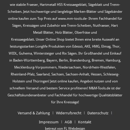
wie stabile Fraeser, Hartmetall HSS Kreissaegeblatt, Sägeblatt und Trenn-
Scheiben. Jetzt hochwertige und langlebige Marken-Blätter und Sägebänder
online kaufen zum Top Preis auf www.mm-tools.de- Ihrem Fachhandel für
Sägen, Kreissägen und Zubehör wie Trenn-Scheiben, Nutfraeser, Hart
Metall Blätter, Holz Blätter, Oberfräse und
Kreissaegeblatt. Unser Online Shop bietet Ihnen eine breite Auswahl an
leistungsstarken Longlife Produkten von Edessö, AKE, HMG, Elmag, Thor,
WIDL, Guhema, Wintersteiger und Rix Sägen. Ihr Großhandel und Einkauf
in Baden-Württemberg, Bayern, Berlin, Brandenburg, Bremen, Hamburg,
Mecklenburg-Vorpommern, Niedersachsen, Nordrhein-Westfalen,
Rheinland-Pfalz, Saarland, Sachsen, Sachsen-Anhalt, Hessen, Schleswig-
Holstein und Thüringen! Jetzt online kaufen, Angebot nutzen und von
schnellem Versand und bestem Service profitieren! M&M-Tools.de ist der
Geschäftskundenanbieter und Fachhandel für hochwertige Qualitätsblätter
für Ihre Kreissäge!
Versand & Zahlung
Widerrufsrecht
Datenschutz
Impressum
AGB
Kontakt
betreut von FL Webdesign