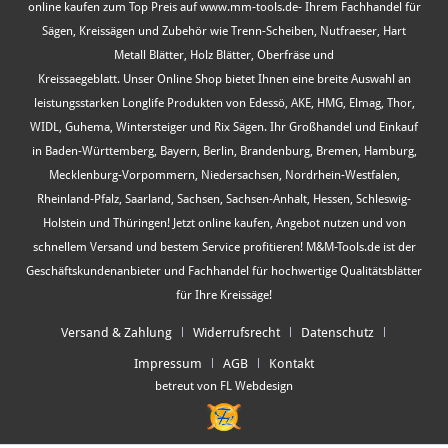
online kaufen zum Top Preis auf www.mm-tools.de- Ihrem Fachhandel für
Sägen, Kreissägen und Zubehör wie Trenn-Scheiben, Nutfraeser, Hart
Metall Blätter, Holz Blätter, Oberfräse und
Kreissaegeblatt. Unser Online Shop bietet Ihnen eine breite Auswahl an
leistungsstarken Longlife Produkten von Edessö, AKE, HMG, Elmag, Thor,
WIDL, Guhema, Wintersteiger und Rix Sägen. Ihr Großhandel und Einkauf
in Baden-Württemberg, Bayern, Berlin, Brandenburg, Bremen, Hamburg,
Mecklenburg-Vorpommern, Niedersachsen, Nordrhein-Westfalen,
Rheinland-Pfalz, Saarland, Sachsen, Sachsen-Anhalt, Hessen, Schleswig-
Holstein und Thüringen! Jetzt online kaufen, Angebot nutzen und von
schnellem Versand und bestem Service profitieren! M&M-Tools.de ist der
Geschäftskundenanbieter und Fachhandel für hochwertige Qualitätsblätter
für Ihre Kreissäge!
Versand & Zahlung
Widerrufsrecht
Datenschutz
Impressum
AGB
Kontakt
betreut von FL Webdesign