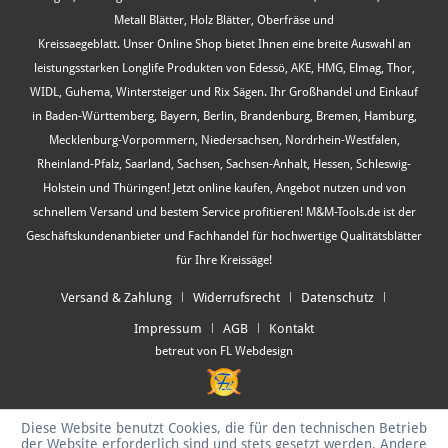
Metall Blätter, Holz Blätter, Oberfräse und
Kreissaegeblatt. Unser Online Shop bietet Ihnen eine breite Auswahl an
leistungsstarken Longlife Produkten von Edessö, AKE, HMG, Elmag, Thor,
WIDL, Guhema, Wintersteiger und Rix Sägen. Ihr Großhandel und Einkauf
in Baden-Württemberg, Bayern, Berlin, Brandenburg, Bremen, Hamburg,
Mecklenburg-Vorpommern, Niedersachsen, Nordrhein-Westfalen,
Rheinland-Pfalz, Saarland, Sachsen, Sachsen-Anhalt, Hessen, Schleswig-
Holstein und Thüringen! Jetzt online kaufen, Angebot nutzen und von
schnellem Versand und bestem Service profitieren! M&M-Tools.de ist der
Geschäftskundenanbieter und Fachhandel für hochwertige Qualitätsblätter
für Ihre Kreissäge!
Versand & Zahlung
Widerrufsrecht
Datenschutz
Impressum
AGB
Kontakt
betreut von FL Webdesign
Diese Website benutzt Cookies, die für den technischen Betrieb
der Website erforderlich sind und stets gesetzt werden. Andere