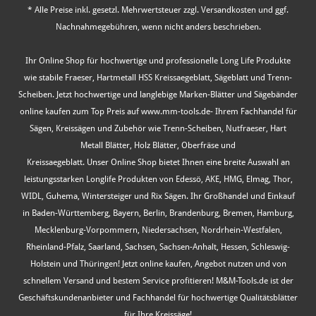
* Alle Preise inkl. gesetzl. Mehrwertsteuer zzgl.
Versandkosten
und ggf.
Nachnahmegebühren, wenn nicht anders beschrieben.
Ihr Online Shop für hochwertige und professionelle Long Life Produkte
wie stabile Fraeser, Hartmetall HSS Kreissaegeblatt, Sägeblatt und Trenn-
Scheiben. Jetzt hochwertige und langlebige Marken-Blätter und Sägebänder
online kaufen zum Top Preis auf www.mm-tools.de- Ihrem Fachhandel für
Sägen, Kreissägen und Zubehör wie Trenn-Scheiben, Nutfraeser, Hart
Metall Blätter, Holz Blätter, Oberfräse und
Kreissaegeblatt. Unser Online Shop bietet Ihnen eine breite Auswahl an
leistungsstarken Longlife Produkten von Edessö, AKE, HMG, Elmag, Thor,
WIDL, Guhema, Wintersteiger und Rix Sägen. Ihr Großhandel und Einkauf
in Baden-Württemberg, Bayern, Berlin, Brandenburg, Bremen, Hamburg,
Mecklenburg-Vorpommern, Niedersachsen, Nordrhein-Westfalen,
Rheinland-Pfalz, Saarland, Sachsen, Sachsen-Anhalt, Hessen, Schleswig-
Holstein und Thüringen! Jetzt online kaufen, Angebot nutzen und von
schnellem Versand und bestem Service profitieren! M&M-Tools.de ist der
Geschäftskundenanbieter und Fachhandel für hochwertige Qualitätsblätter
für Ihre Kreissäge!