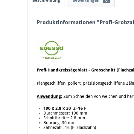
Beschreibung
Bewertungen
0
Produktinformationen "Profi-Grobz
Profi-Handkreissägeblatt - Grobschnitt (Flachza
Plangeschliffen, poliert, präzisionsgeschliffene 
Anwendung:
Zum Schneiden von weichen und harte
190 x 2,8 x 30 Z=16 F
Durchmesser: 190 mm
Schnittbreite: 2,8 mm
Bohrung: 30 mm
Zähnezahl: 16 (F=Flachzahn)