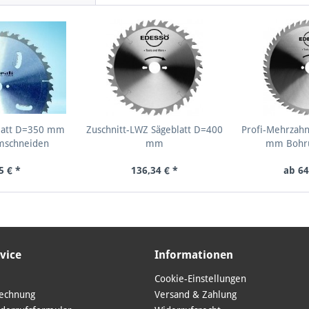
blatt D=350 mm
Zuschnitt-LWZ Sägeblatt D=400
Profi-Mehrzahn
mschneiden
mm
mm Bohr
5 € *
136,34 € *
ab 64
vice
Informationen
Cookie-Einstellungen
Rechnung
Versand & Zahlung