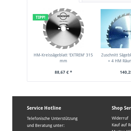
TIPP!
HM-Kreissägeblatt 'EXTREM' 315
Zuschnitt Säge
mm
+ 4 HM Räu
88,67 € *
140,2
Service Hotline
Shop Ser
Widerruf
Telefonische Unterstützung
Kauf auf 
und Beratung unter: