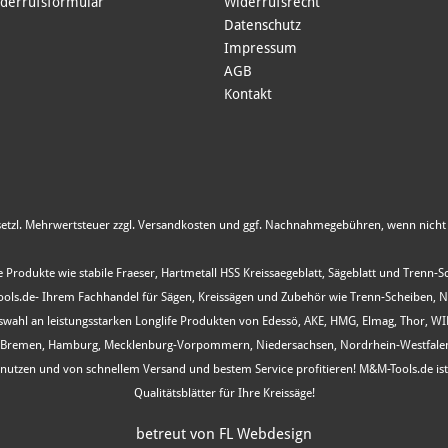
derrufsformular
Widerrufsrecht
Datenschutz
Impressum
AGB
Kontakt
esetzl. Mehrwertsteuer zzgl.
Versandkosten
und ggf. Nachnahmegebühren, wenn nicht 
 Produkte wie stabile Fraeser, Hartmetall HSS Kreissaegeblatt, Sägeblatt und Trenn-
s.de- Ihrem Fachhandel für Sägen, Kreissägen und Zubehör wie Trenn-Scheiben, Nutfr
Auswahl an leistungsstarken Longlife Produkten von Edessö, AKE, HMG, Elmag, Thor, 
, Bremen, Hamburg, Mecklenburg-Vorpommern, Niedersachsen, Nordrhein-Westfalen, R
ot nutzen und von schnellem Versand und bestem Service profitieren! M&M-Tools.de i
Qualitätsblätter für Ihre Kreissäge!
betreut von FL Webdesign