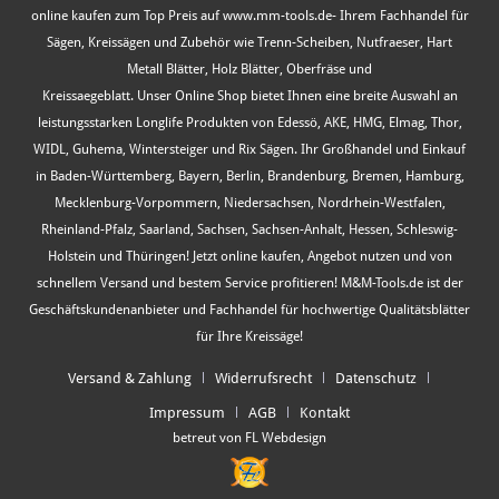
online kaufen zum Top Preis auf www.mm-tools.de- Ihrem Fachhandel für
Sägen, Kreissägen und Zubehör wie Trenn-Scheiben, Nutfraeser, Hart
Metall Blätter, Holz Blätter, Oberfräse und
Kreissaegeblatt. Unser Online Shop bietet Ihnen eine breite Auswahl an
leistungsstarken Longlife Produkten von Edessö, AKE, HMG, Elmag, Thor,
WIDL, Guhema, Wintersteiger und Rix Sägen. Ihr Großhandel und Einkauf
in Baden-Württemberg, Bayern, Berlin, Brandenburg, Bremen, Hamburg,
Mecklenburg-Vorpommern, Niedersachsen, Nordrhein-Westfalen,
Rheinland-Pfalz, Saarland, Sachsen, Sachsen-Anhalt, Hessen, Schleswig-
Holstein und Thüringen! Jetzt online kaufen, Angebot nutzen und von
schnellem Versand und bestem Service profitieren! M&M-Tools.de ist der
Geschäftskundenanbieter und Fachhandel für hochwertige Qualitätsblätter
für Ihre Kreissäge!
Versand & Zahlung
Widerrufsrecht
Datenschutz
Impressum
AGB
Kontakt
betreut von FL Webdesign