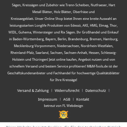
Sägen, Kreissägen und Zubehör wie Trenn-Scheiben, Nutfraeser, Hart
Metall Blätter, Holz Blätter, Oberfräse und
Kreissaegeblatt. Unser Online Shop bietet Ihnen eine breite Auswahl an
leistungsstarken Longlife Produkten von Edessö, AKE, HMG, Elmag, Thor,
WIDL, Guhema, Wintersteiger und Rix Sägen. Ihr Großhandel und Einkauf
in Baden-Württemberg, Bayern, Berlin, Brandenburg, Bremen, Hamburg,
Mecklenburg-Vorpommern, Niedersachsen, Nordrhein-Westfalen,
Rheinland-Pfalz, Saarland, Sachsen, Sachsen-Anhalt, Hessen, Schleswig-
Holstein und Thüringen! Jetzt online kaufen, Angebot nutzen und von
schnellem Versand und bestem Service profitieren! M&M-Tools.de ist der
Geschäftskundenanbieter und Fachhandel für hochwertige Qualitätsblätter
für Ihre Kreissäge!
Versand & Zahlung
Widerrufsrecht
Datenschutz
Impressum
AGB
Kontakt
betreut von FL Webdesign