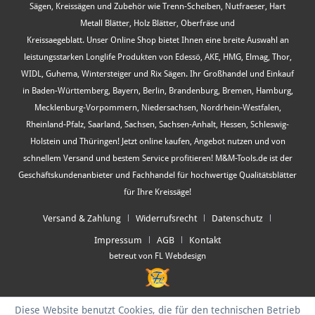
Sägen, Kreissägen und Zubehör wie Trenn-Scheiben, Nutfraeser, Hart
Metall Blätter, Holz Blätter, Oberfräse und
Kreissaegeblatt. Unser Online Shop bietet Ihnen eine breite Auswahl an
leistungsstarken Longlife Produkten von Edessö, AKE, HMG, Elmag, Thor,
WIDL, Guhema, Wintersteiger und Rix Sägen. Ihr Großhandel und Einkauf
in Baden-Württemberg, Bayern, Berlin, Brandenburg, Bremen, Hamburg,
Mecklenburg-Vorpommern, Niedersachsen, Nordrhein-Westfalen,
Rheinland-Pfalz, Saarland, Sachsen, Sachsen-Anhalt, Hessen, Schleswig-
Holstein und Thüringen! Jetzt online kaufen, Angebot nutzen und von
schnellem Versand und bestem Service profitieren! M&M-Tools.de ist der
Geschäftskundenanbieter und Fachhandel für hochwertige Qualitätsblätter
für Ihre Kreissäge!
Versand & Zahlung
Widerrufsrecht
Datenschutz
Impressum
AGB
Kontakt
betreut von FL Webdesign
Diese Website benutzt Cookies, die für den technischen Betrieb