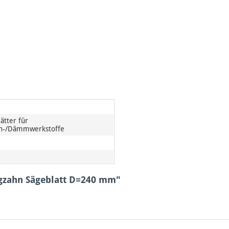
ätter für
en-/Dämmwerkstoffe
igzahn Sägeblatt D=240 mm"