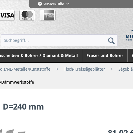
Service/Hilfe
nscheiben & Bohrer / Diamant & Metall
Fräser und Bohrer
Holz/NE-Metalle/Kunststoffe
Tisch-Kreissägeblätter
Sägeblä
n-/Dämmwerkstoffe
t D=240 mm