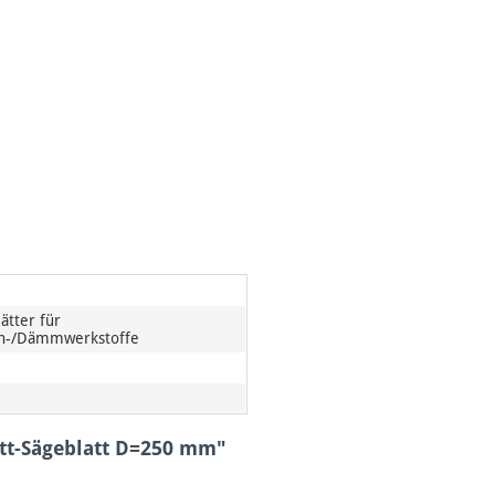
ätter für
en-/Dämmwerkstoffe
itt-Sägeblatt D=250 mm"