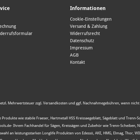
vice
Informationen
Cookie-Einstellungen
Rechnung
Versand & Zahlung
derrufsformular
Widerrufsrecht
Datenschutz
Impressum
AGB
Kontakt
esetzl. Mehrwertsteuer zzgl.
Versandkosten
und ggf. Nachnahmegebühren, wenn nicht 
 Produkte wie stabile Fraeser, Hartmetall HSS Kreissaegeblatt, Sägeblatt und Trenn-
s.de- Ihrem Fachhandel für Sägen, Kreissägen und Zubehör wie Trenn-Scheiben, Nutfr
Auswahl an leistungsstarken Longlife Produkten von Edessö, AKE, HMG, Elmag, Thor, 