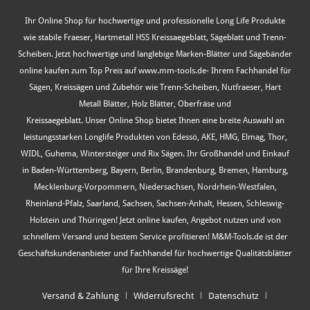
Ihr Online Shop für hochwertige und professionelle Long Life Produkte
wie stabile Fraeser, Hartmetall HSS Kreissaegeblatt, Sägeblatt und Trenn-
Scheiben. Jetzt hochwertige und langlebige Marken-Blätter und Sägebänder
online kaufen zum Top Preis auf www.mm-tools.de- Ihrem Fachhandel für
Sägen, Kreissägen und Zubehör wie Trenn-Scheiben, Nutfraeser, Hart
Metall Blätter, Holz Blätter, Oberfräse und
Kreissaegeblatt. Unser Online Shop bietet Ihnen eine breite Auswahl an
leistungsstarken Longlife Produkten von Edessö, AKE, HMG, Elmag, Thor,
WIDL, Guhema, Wintersteiger und Rix Sägen. Ihr Großhandel und Einkauf
in Baden-Württemberg, Bayern, Berlin, Brandenburg, Bremen, Hamburg,
Mecklenburg-Vorpommern, Niedersachsen, Nordrhein-Westfalen,
Rheinland-Pfalz, Saarland, Sachsen, Sachsen-Anhalt, Hessen, Schleswig-
Holstein und Thüringen! Jetzt online kaufen, Angebot nutzen und von
schnellem Versand und bestem Service profitieren! M&M-Tools.de ist der
Geschäftskundenanbieter und Fachhandel für hochwertige Qualitätsblätter
für Ihre Kreissäge!
Versand & Zahlung
Widerrufsrecht
Datenschutz