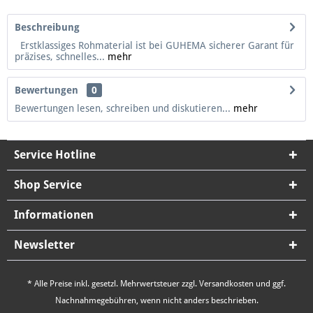
Beschreibung
Erstklassiges Rohmaterial ist bei GUHEMA sicherer Garant für
präzises, schnelles...
mehr
Bewertungen
0
Bewertungen lesen, schreiben und diskutieren...
mehr
Service Hotline
Shop Service
Informationen
Newsletter
* Alle Preise inkl. gesetzl. Mehrwertsteuer zzgl.
Versandkosten
und ggf.
Nachnahmegebühren, wenn nicht anders beschrieben.