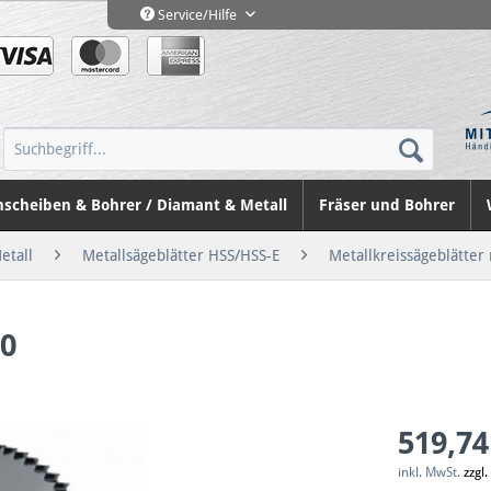
Service/Hilfe
nscheiben & Bohrer / Diamant & Metall
Fräser und Bohrer
etall
Metallsägeblätter HSS/HSS-E
Metallkreissägeblätte
40
519,74
inkl. MwSt.
zzgl