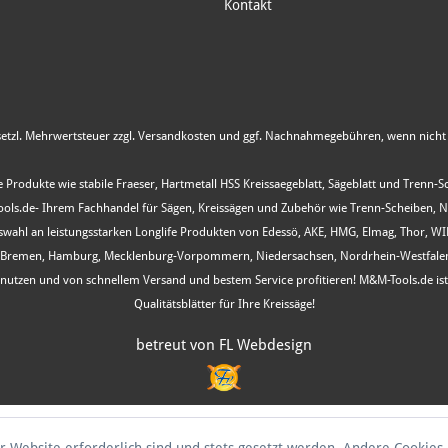
Kontakt
esetzl. Mehrwertsteuer zzgl.
Versandkosten
und ggf. Nachnahmegebühren, wenn nicht 
 Produkte wie stabile Fraeser, Hartmetall HSS Kreissaegeblatt, Sägeblatt und Trenn-
s.de- Ihrem Fachhandel für Sägen, Kreissägen und Zubehör wie Trenn-Scheiben, Nutfr
Auswahl an leistungsstarken Longlife Produkten von Edessö, AKE, HMG, Elmag, Thor, 
, Bremen, Hamburg, Mecklenburg-Vorpommern, Niedersachsen, Nordrhein-Westfalen, R
ot nutzen und von schnellem Versand und bestem Service profitieren! M&M-Tools.de i
Qualitätsblätter für Ihre Kreissäge!
betreut von FL Webdesign