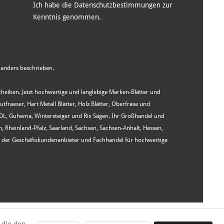
Ich habe die
Datenschutzbestimmungen
zur
Kenntnis genommen.
anders beschrieben.
Scheiben. Jetzt hochwertige und langlebige Marken-Blätter und
aeser, Hart Metall Blätter, Holz Blätter, Oberfräse und
WIDL, Guhema, Wintersteiger und Rix Sägen. Ihr Großhandel und
heinland-Pfalz, Saarland, Sachsen, Sachsen-Anhalt, Hessen,
st der Geschäftskundenanbieter und Fachhandel für hochwertige