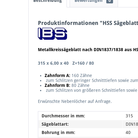
Beschreibung
Bewertungen
0
Produktinformationen "HSS Sägeblat
Metallkreissägeblatt nach DIN1837/1838 aus H
315 x 6,00 x 40 Z=160 / 80
Zahnform A
:
160 Zähne
zum Schlitzen geringer Schnitttiefen sowie zu
Zahnform B:
80 Zähne
zum Schlitzen von größeren Schnittiefen sowi
Erwünschte Nebenlöcher auf Anfrage.
Durchmesser in mm:
315
Sägeblattart:
DIN18
Bohrung in mm:
40