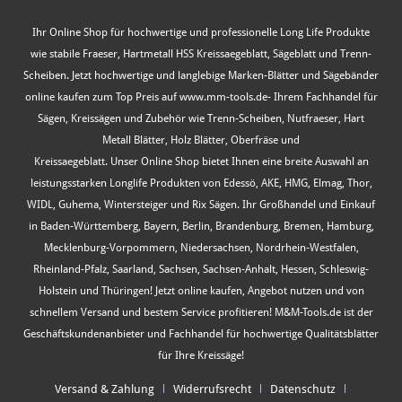
Ihr Online Shop für hochwertige und professionelle Long Life Produkte
wie stabile Fraeser, Hartmetall HSS Kreissaegeblatt, Sägeblatt und Trenn-
Scheiben. Jetzt hochwertige und langlebige Marken-Blätter und Sägebänder
online kaufen zum Top Preis auf www.mm-tools.de- Ihrem Fachhandel für
Sägen, Kreissägen und Zubehör wie Trenn-Scheiben, Nutfraeser, Hart
Metall Blätter, Holz Blätter, Oberfräse und
Kreissaegeblatt. Unser Online Shop bietet Ihnen eine breite Auswahl an
leistungsstarken Longlife Produkten von Edessö, AKE, HMG, Elmag, Thor,
WIDL, Guhema, Wintersteiger und Rix Sägen. Ihr Großhandel und Einkauf
in Baden-Württemberg, Bayern, Berlin, Brandenburg, Bremen, Hamburg,
Mecklenburg-Vorpommern, Niedersachsen, Nordrhein-Westfalen,
Rheinland-Pfalz, Saarland, Sachsen, Sachsen-Anhalt, Hessen, Schleswig-
Holstein und Thüringen! Jetzt online kaufen, Angebot nutzen und von
schnellem Versand und bestem Service profitieren! M&M-Tools.de ist der
Geschäftskundenanbieter und Fachhandel für hochwertige Qualitätsblätter
für Ihre Kreissäge!
Versand & Zahlung
Widerrufsrecht
Datenschutz