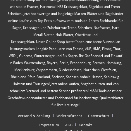
wie stabile Fraeser, Hartmetall HSS Kreissaegeblatt, Sägeblatt und Trenn-
Scheiben. Jetzt hochwertige und langlebige Marken-Blätter und Sägebänder
online kaufen zum Top Preis auf www.mm-tools.de- Ihrem Fachhandel für
Sägen, Kreissägen und Zubehör wie Trenn-Scheiben, Nutfraeser, Hart
Metall Blätter, Holz Blätter, Oberfräse und
Kreissaegeblatt. Unser Online Shop bietet Ihnen eine breite Auswahl an
leistungsstarken Longlife Produkten von Edessö, AKE, HMG, Elmag, Thor,
WIDL, Guhema, Wintersteiger und Rix Sägen. Ihr Großhandel und Einkauf
in Baden-Württemberg, Bayern, Berlin, Brandenburg, Bremen, Hamburg,
Mecklenburg-Vorpommern, Niedersachsen, Nordrhein-Westfalen,
Rheinland-Pfalz, Saarland, Sachsen, Sachsen-Anhalt, Hessen, Schleswig-
Holstein und Thüringen! Jetzt online kaufen, Angebot nutzen und von
schnellem Versand und bestem Service profitieren! M&M-Tools.de ist der
Geschäftskundenanbieter und Fachhandel für hochwertige Qualitätsblätter
für Ihre Kreissäge!
Versand & Zahlung
Widerrufsrecht
Datenschutz
Impressum
AGB
Kontakt