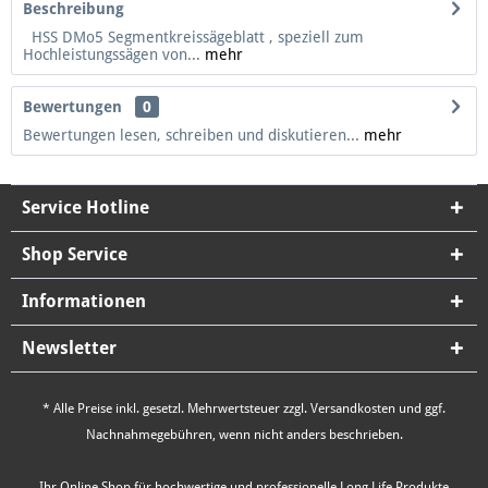
Beschreibung
HSS DMo5 Segmentkreissägeblatt , speziell zum
Hochleistungssägen von...
mehr
Bewertungen
0
Bewertungen lesen, schreiben und diskutieren...
mehr
Service Hotline
Shop Service
Informationen
Newsletter
* Alle Preise inkl. gesetzl. Mehrwertsteuer zzgl.
Versandkosten
und ggf.
Nachnahmegebühren, wenn nicht anders beschrieben.
Ihr Online Shop für hochwertige und professionelle Long Life Produkte