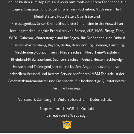
online kaufen zum Top Preis auf www.mm-tools.de- Ihrem Fachhandel für
Sägen, Kreissägen und Zubehör wie Trenn-Scheiben, Nutfraeser, Hart
Metall Blätter, Holz Blätter, Oberfräse und
Kreissaegeblatt. Unser Online Shop bietet Ihnen eine breite Auswahl an
leistungsstarken Longlife Produkten von Edessö, AKE, HMG, Elmag, Thor,
WIDL, Guhema, Wintersteiger und Rix Sägen. Ihr Großhandel und Einkauf
in Baden-Württemberg, Bayern, Berlin, Brandenburg, Bremen, Hamburg,
Mecklenburg-Vorpommern, Niedersachsen, Nordrhein-Westfalen,
Rheinland-Pfalz, Saarland, Sachsen, Sachsen-Anhalt, Hessen, Schleswig-
Holstein und Thüringen! Jetzt online kaufen, Angebot nutzen und von
schnellem Versand und bestem Service profitieren! M&M-Tools.de ist der
Geschäftskundenanbieter und Fachhandel für hochwertige Qualitätsblätter
für Ihre Kreissäge!
Versand & Zahlung
Widerrufsrecht
Datenschutz
Impressum
AGB
Kontakt
betreut von FL Webdesign