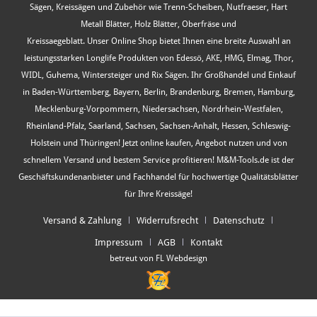
Sägen, Kreissägen und Zubehör wie Trenn-Scheiben, Nutfraeser, Hart
Metall Blätter, Holz Blätter, Oberfräse und
Kreissaegeblatt. Unser Online Shop bietet Ihnen eine breite Auswahl an
leistungsstarken Longlife Produkten von Edessö, AKE, HMG, Elmag, Thor,
WIDL, Guhema, Wintersteiger und Rix Sägen. Ihr Großhandel und Einkauf
in Baden-Württemberg, Bayern, Berlin, Brandenburg, Bremen, Hamburg,
Mecklenburg-Vorpommern, Niedersachsen, Nordrhein-Westfalen,
Rheinland-Pfalz, Saarland, Sachsen, Sachsen-Anhalt, Hessen, Schleswig-
Holstein und Thüringen! Jetzt online kaufen, Angebot nutzen und von
schnellem Versand und bestem Service profitieren! M&M-Tools.de ist der
Geschäftskundenanbieter und Fachhandel für hochwertige Qualitätsblätter
für Ihre Kreissäge!
Versand & Zahlung
Widerrufsrecht
Datenschutz
Impressum
AGB
Kontakt
betreut von FL Webdesign