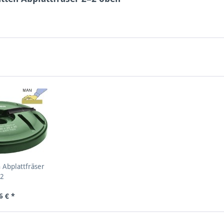
 Abplattfräser
=2
6 € *