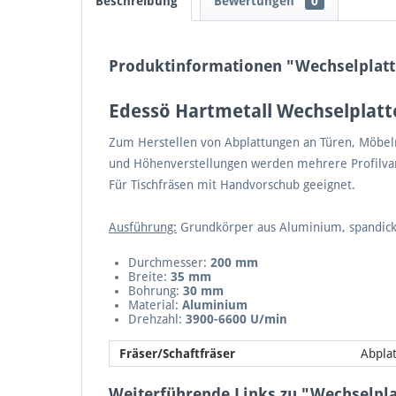
Beschreibung
Bewertungen
0
Produktinformationen "Wechselplatt
Edessö Hartmetall Wechselplatt
Zum Herstellen von Abplattungen an Türen, Möbeln
und Höhenverstellungen werden mehrere Profilvar
Für Tischfräsen mit Handvorschub geeignet.
Ausführung:
Grundkörper aus Aluminium, spandicke
Durchmesser:
200 mm
Breite:
35 mm
Bohrung:
30 mm
Material:
Aluminium
Drehzahl:
3900-6600 U/min
Fräser/Schaftfräser
Abplat
Weiterführende Links zu "Wechselpla