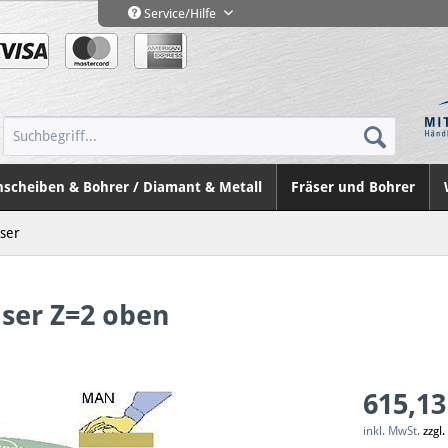
Service/Hilfe
nscheiben & Bohrer / Diamant & Metall
Fräser und Bohrer
äser
ser Z=2 oben
615,13
inkl. MwSt.
zzgl