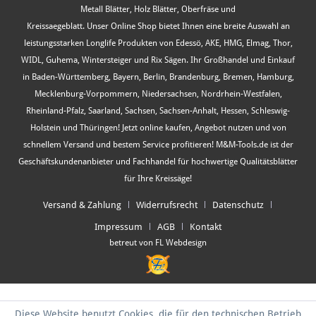
Metall Blätter, Holz Blätter, Oberfräse und
Kreissaegeblatt. Unser Online Shop bietet Ihnen eine breite Auswahl an
leistungsstarken Longlife Produkten von Edessö, AKE, HMG, Elmag, Thor,
WIDL, Guhema, Wintersteiger und Rix Sägen. Ihr Großhandel und Einkauf
in Baden-Württemberg, Bayern, Berlin, Brandenburg, Bremen, Hamburg,
Mecklenburg-Vorpommern, Niedersachsen, Nordrhein-Westfalen,
Rheinland-Pfalz, Saarland, Sachsen, Sachsen-Anhalt, Hessen, Schleswig-
Holstein und Thüringen! Jetzt online kaufen, Angebot nutzen und von
schnellem Versand und bestem Service profitieren! M&M-Tools.de ist der
Geschäftskundenanbieter und Fachhandel für hochwertige Qualitätsblätter
für Ihre Kreissäge!
Versand & Zahlung
Widerrufsrecht
Datenschutz
Impressum
AGB
Kontakt
betreut von FL Webdesign
Diese Website benutzt Cookies, die für den technischen Betrieb