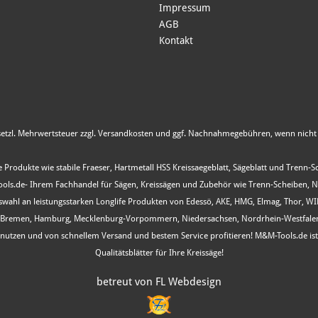
Impressum
AGB
Kontakt
esetzl. Mehrwertsteuer zzgl.
Versandkosten
und ggf. Nachnahmegebühren, wenn nicht 
 Produkte wie stabile Fraeser, Hartmetall HSS Kreissaegeblatt, Sägeblatt und Trenn-
s.de- Ihrem Fachhandel für Sägen, Kreissägen und Zubehör wie Trenn-Scheiben, Nutfr
Auswahl an leistungsstarken Longlife Produkten von Edessö, AKE, HMG, Elmag, Thor, 
, Bremen, Hamburg, Mecklenburg-Vorpommern, Niedersachsen, Nordrhein-Westfalen, R
ot nutzen und von schnellem Versand und bestem Service profitieren! M&M-Tools.de i
Qualitätsblätter für Ihre Kreissäge!
betreut von FL Webdesign