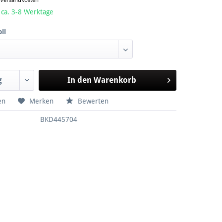
. Versandkosten
 ca. 3-8 Werktage
ll
In den
Warenkorb
en
Merken
Bewerten
BKD445704