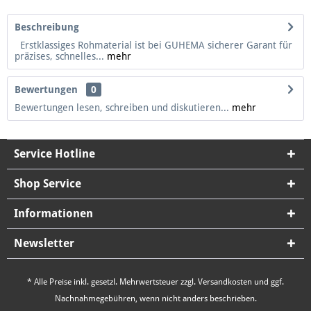
Beschreibung
Erstklassiges Rohmaterial ist bei GUHEMA sicherer Garant für
präzises, schnelles...
mehr
Bewertungen
0
Bewertungen lesen, schreiben und diskutieren...
mehr
Service Hotline
Shop Service
Informationen
Newsletter
* Alle Preise inkl. gesetzl. Mehrwertsteuer zzgl.
Versandkosten
und ggf.
Nachnahmegebühren, wenn nicht anders beschrieben.