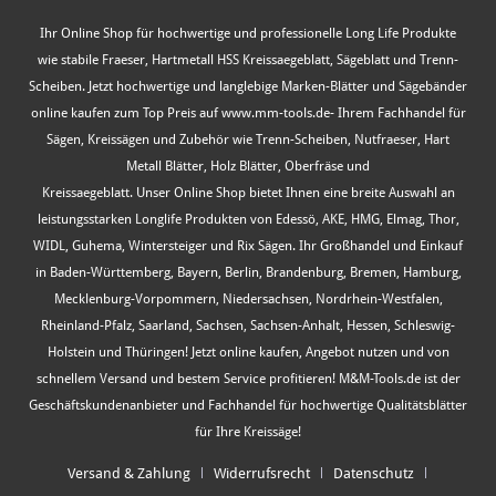
Ihr Online Shop für hochwertige und professionelle Long Life Produkte
wie stabile Fraeser, Hartmetall HSS Kreissaegeblatt, Sägeblatt und Trenn-
Scheiben. Jetzt hochwertige und langlebige Marken-Blätter und Sägebänder
online kaufen zum Top Preis auf www.mm-tools.de- Ihrem Fachhandel für
Sägen, Kreissägen und Zubehör wie Trenn-Scheiben, Nutfraeser, Hart
Metall Blätter, Holz Blätter, Oberfräse und
Kreissaegeblatt. Unser Online Shop bietet Ihnen eine breite Auswahl an
leistungsstarken Longlife Produkten von Edessö, AKE, HMG, Elmag, Thor,
WIDL, Guhema, Wintersteiger und Rix Sägen. Ihr Großhandel und Einkauf
in Baden-Württemberg, Bayern, Berlin, Brandenburg, Bremen, Hamburg,
Mecklenburg-Vorpommern, Niedersachsen, Nordrhein-Westfalen,
Rheinland-Pfalz, Saarland, Sachsen, Sachsen-Anhalt, Hessen, Schleswig-
Holstein und Thüringen! Jetzt online kaufen, Angebot nutzen und von
schnellem Versand und bestem Service profitieren! M&M-Tools.de ist der
Geschäftskundenanbieter und Fachhandel für hochwertige Qualitätsblätter
für Ihre Kreissäge!
Versand & Zahlung
Widerrufsrecht
Datenschutz