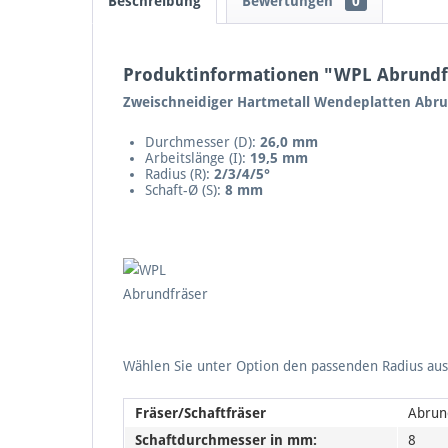
Beschreibung
Bewertungen
0
Produktinformationen "WPL Abrund
Zweischneidiger Hartmetall Wendeplatten Abru
Durchmesser (D):
26,0 mm
Arbeitslänge (I):
19,5 mm
Radius (R):
2/3/4/5°
Schaft-Ø (S):
8 mm
Wählen Sie unter Option den passenden Radius aus
Fräser/Schaftfräser
Abrun
Schaftdurchmesser in mm:
8