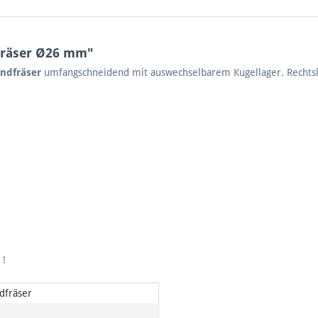
fräser Ø26 mm"
ndfräser
umfangschneidend mit auswechselbarem Kugellager. Rechtsl
 !
dfräser