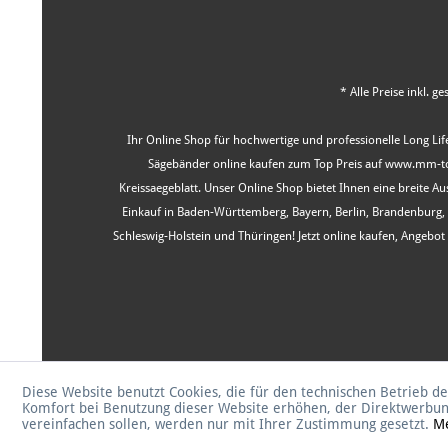
* Alle Preise inkl. g
Ihr Online Shop für hochwertige und professionelle Long Life
Sägebänder online kaufen zum Top Preis auf www.mm-tool
Kreissaegeblatt. Unser Online Shop bietet Ihnen eine breite 
Einkauf in Baden-Württemberg, Bayern, Berlin, Brandenburg
Schleswig-Holstein und Thüringen! Jetzt online kaufen, Angeb
Diese Website benutzt Cookies, die für den technischen Betrieb de
Komfort bei Benutzung dieser Website erhöhen, der Direktwerbun
vereinfachen sollen, werden nur mit Ihrer Zustimmung gesetzt.
Me