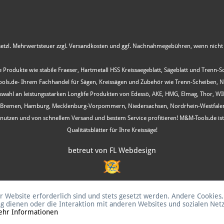
esetzl. Mehrwertsteuer zzgl.
Versandkosten
und ggf. Nachnahmegebühren, wenn nicht 
 Produkte wie stabile Fraeser, Hartmetall HSS Kreissaegeblatt, Sägeblatt und Trenn-
s.de- Ihrem Fachhandel für Sägen, Kreissägen und Zubehör wie Trenn-Scheiben, Nutfr
Auswahl an leistungsstarken Longlife Produkten von Edessö, AKE, HMG, Elmag, Thor, 
, Bremen, Hamburg, Mecklenburg-Vorpommern, Niedersachsen, Nordrhein-Westfalen, R
ot nutzen und von schnellem Versand und bestem Service profitieren! M&M-Tools.de i
Qualitätsblätter für Ihre Kreissäge!
betreut von FL Webdesign
r Website erforderlich sind und stets gesetzt werden. Andere Cookies,
g dienen oder die Interaktion mit anderen Websites und sozialen Ne
hr Informationen