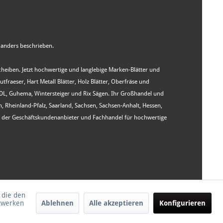
anders beschrieben.
Scheiben. Jetzt hochwertige und langlebige Marken-Blätter und
aeser, Hart Metall Blätter, Holz Blätter, Oberfräse und
WIDL, Guhema, Wintersteiger und Rix Sägen. Ihr Großhandel und
heinland-Pfalz, Saarland, Sachsen, Sachsen-Anhalt, Hessen,
st der Geschäftskundenanbieter und Fachhandel für hochwertige
 die den
tzwerken
Ablehnen
Alle akzeptieren
Konfigurieren