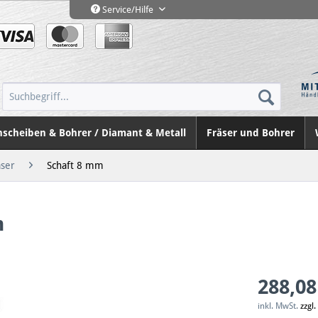
Service/Hilfe
nscheiben & Bohrer / Diamant & Metall
Fräser und Bohrer
ser
Schaft 8 mm
m
288,08
inkl. MwSt.
zzgl