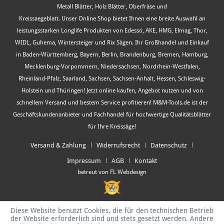
Metall Blätter, Holz Blätter, Oberfräse und
Kreissaegeblatt. Unser Online Shop bietet Ihnen eine breite Auswahl an
leistungsstarken Longlife Produkten von Edessö, AKE, HMG, Elmag, Thor,
WIDL, Guhema, Wintersteiger und Rix Sägen. Ihr Großhandel und Einkauf
in Baden-Württemberg, Bayern, Berlin, Brandenburg, Bremen, Hamburg,
Mecklenburg-Vorpommern, Niedersachsen, Nordrhein-Westfalen,
Rheinland-Pfalz, Saarland, Sachsen, Sachsen-Anhalt, Hessen, Schleswig-
Holstein und Thüringen! Jetzt online kaufen, Angebot nutzen und von
schnellem Versand und bestem Service profitieren! M&M-Tools.de ist der
Geschäftskundenanbieter und Fachhandel für hochwertige Qualitätsblätter
für Ihre Kreissäge!
Versand & Zahlung
Widerrufsrecht
Datenschutz
Impressum
AGB
Kontakt
betreut von FL Webdesign
Diese Website benutzt Cookies, die für den technischen Betrieb
der Website erforderlich sind und stets gesetzt werden. Andere