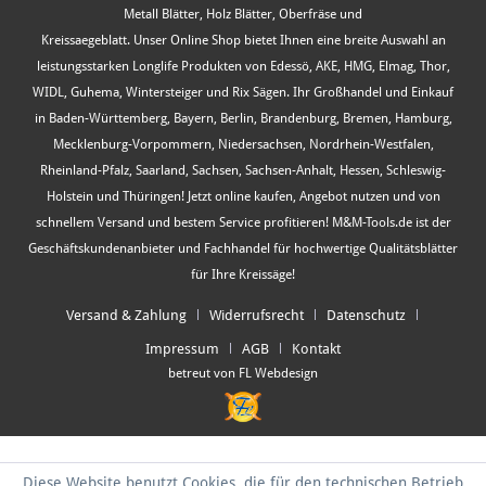
Metall Blätter, Holz Blätter, Oberfräse und
Kreissaegeblatt. Unser Online Shop bietet Ihnen eine breite Auswahl an
leistungsstarken Longlife Produkten von Edessö, AKE, HMG, Elmag, Thor,
WIDL, Guhema, Wintersteiger und Rix Sägen. Ihr Großhandel und Einkauf
in Baden-Württemberg, Bayern, Berlin, Brandenburg, Bremen, Hamburg,
Mecklenburg-Vorpommern, Niedersachsen, Nordrhein-Westfalen,
Rheinland-Pfalz, Saarland, Sachsen, Sachsen-Anhalt, Hessen, Schleswig-
Holstein und Thüringen! Jetzt online kaufen, Angebot nutzen und von
schnellem Versand und bestem Service profitieren! M&M-Tools.de ist der
Geschäftskundenanbieter und Fachhandel für hochwertige Qualitätsblätter
für Ihre Kreissäge!
Versand & Zahlung
Widerrufsrecht
Datenschutz
Impressum
AGB
Kontakt
betreut von FL Webdesign
Diese Website benutzt Cookies, die für den technischen Betrieb