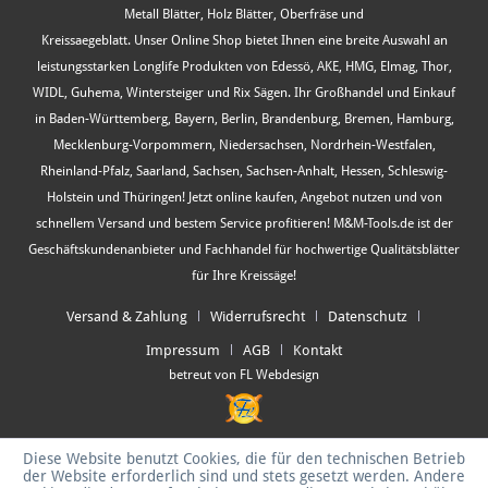
Metall Blätter, Holz Blätter, Oberfräse und
Kreissaegeblatt. Unser Online Shop bietet Ihnen eine breite Auswahl an
leistungsstarken Longlife Produkten von Edessö, AKE, HMG, Elmag, Thor,
WIDL, Guhema, Wintersteiger und Rix Sägen. Ihr Großhandel und Einkauf
in Baden-Württemberg, Bayern, Berlin, Brandenburg, Bremen, Hamburg,
Mecklenburg-Vorpommern, Niedersachsen, Nordrhein-Westfalen,
Rheinland-Pfalz, Saarland, Sachsen, Sachsen-Anhalt, Hessen, Schleswig-
Holstein und Thüringen! Jetzt online kaufen, Angebot nutzen und von
schnellem Versand und bestem Service profitieren! M&M-Tools.de ist der
Geschäftskundenanbieter und Fachhandel für hochwertige Qualitätsblätter
für Ihre Kreissäge!
Versand & Zahlung
Widerrufsrecht
Datenschutz
Impressum
AGB
Kontakt
betreut von FL Webdesign
Diese Website benutzt Cookies, die für den technischen Betrieb
der Website erforderlich sind und stets gesetzt werden. Andere