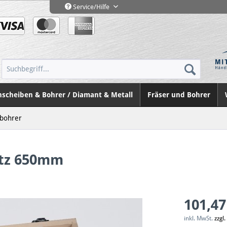
Service/Hilfe
nscheiben & Bohrer / Diamant & Metall
Fräser und Bohrer
nbohrer
atz 650mm
101,47
inkl. MwSt.
zzgl