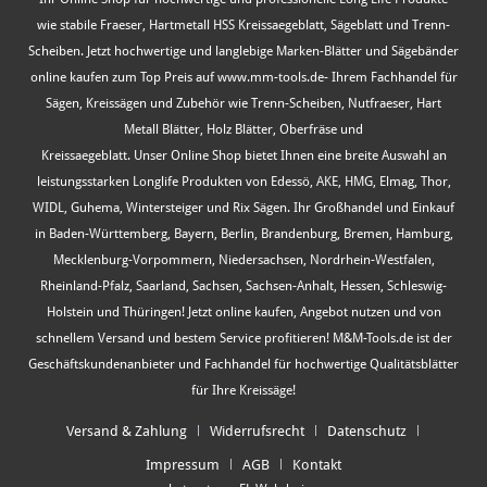
wie stabile Fraeser, Hartmetall HSS Kreissaegeblatt, Sägeblatt und Trenn-
Scheiben. Jetzt hochwertige und langlebige Marken-Blätter und Sägebänder
online kaufen zum Top Preis auf www.mm-tools.de- Ihrem Fachhandel für
Sägen, Kreissägen und Zubehör wie Trenn-Scheiben, Nutfraeser, Hart
Metall Blätter, Holz Blätter, Oberfräse und
Kreissaegeblatt. Unser Online Shop bietet Ihnen eine breite Auswahl an
leistungsstarken Longlife Produkten von Edessö, AKE, HMG, Elmag, Thor,
WIDL, Guhema, Wintersteiger und Rix Sägen. Ihr Großhandel und Einkauf
in Baden-Württemberg, Bayern, Berlin, Brandenburg, Bremen, Hamburg,
Mecklenburg-Vorpommern, Niedersachsen, Nordrhein-Westfalen,
Rheinland-Pfalz, Saarland, Sachsen, Sachsen-Anhalt, Hessen, Schleswig-
Holstein und Thüringen! Jetzt online kaufen, Angebot nutzen und von
schnellem Versand und bestem Service profitieren! M&M-Tools.de ist der
Geschäftskundenanbieter und Fachhandel für hochwertige Qualitätsblätter
für Ihre Kreissäge!
Versand & Zahlung
Widerrufsrecht
Datenschutz
Impressum
AGB
Kontakt