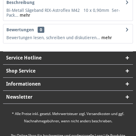
Beschreibung
Bi-Metall Sägeband RIX-Astroflex M42 10 x 0,90mm 5er-
Pack...
mehr
Bewertungen
0
Bewertungen lesen, schreiben und diskutieren...
mehr
Service Hotline
Shop Service
Informationen
Newsletter
* Alle Preise inkl. gesetzl. Mehrwertsteuer zzgl.
Versandkosten
und ggf.
Nachnahmegebühren, wenn nicht anders beschrieben.
Ihr Online Shop für hochwertige und professionelle Long Life Produkte