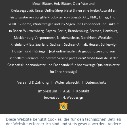
Metall Blätter, Holz Blätter, Oberfräse und
Kreissaegeblatt. Unser Online Shop bietet Ihnen eine breite Auswahl an
leistungsstarken Longlife Produkten von Edessö, AKE, HMG, Elmag, Thor,
WIDL, Guhema, Wintersteiger und Rix Sägen. Ihr Großhandel und Einkauf
in Baden-Württemberg, Bayern, Berlin, Brandenburg, Bremen, Hamburg,
Mecklenburg-Vorpommern, Niedersachsen, Nordrhein-Westfalen,
Rheinland-Pfalz, Saarland, Sachsen, Sachsen-Anhalt, Hessen, Schleswig-
Holstein und Thüringen! Jetzt online kaufen, Angebot nutzen und von
schnellem Versand und bestem Service profitieren! M&M-Tools.de ist der
Geschäftskundenanbieter und Fachhandel für hochwertige Qualitätsblätter
für Ihre Kreissäge!
Versand & Zahlung
Widerrufsrecht
Datenschutz
Impressum
AGB
Kontakt
betreut von FL Webdesign
Diese Website benutzt Cookies, die für den technischen Betrieb
der Website erforderlich sind und stets gesetzt werden. Andere