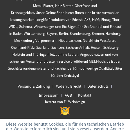
Metall Blätter, Holz Blätter, Oberfräse und
Kreissaegeblatt. Unser Online Shop bietet Ihnen eine breite Auswahl an
leistungsstarken Longlife Produkten von Edessö, AKE, HMG, Elmag, Thor,
WIDL, Guhema, Wintersteiger und Rix Sägen. Ihr Großhandel und Einkauf
in Baden-Württemberg, Bayern, Berlin, Brandenburg, Bremen, Hamburg,
Mecklenburg-Vorpommern, Niedersachsen, Nordrhein-Westfalen,
Rheinland-Pfalz, Saarland, Sachsen, Sachsen-Anhalt, Hessen, Schleswig-
Holstein und Thüringen! Jetzt online kaufen, Angebot nutzen und von
schnellem Versand und bestem Service profitieren! M&M-Tools.de ist der
Geschäftskundenanbieter und Fachhandel für hochwertige Qualitätsblätter
für Ihre Kreissäge!
Versand & Zahlung
Widerrufsrecht
Datenschutz
Impressum
AGB
Kontakt
betreut von FL Webdesign
Diese Website benutzt Cookies, die für den technischen Betrieb
der Website erforderlich sind und stets gesetzt werden. Andere