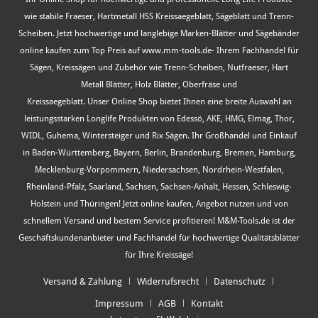
wie stabile Fraeser, Hartmetall HSS Kreissaegeblatt, Sägeblatt und Trenn-
Scheiben. Jetzt hochwertige und langlebige Marken-Blätter und Sägebänder
online kaufen zum Top Preis auf www.mm-tools.de- Ihrem Fachhandel für
Sägen, Kreissägen und Zubehör wie Trenn-Scheiben, Nutfraeser, Hart
Metall Blätter, Holz Blätter, Oberfräse und
Kreissaegeblatt. Unser Online Shop bietet Ihnen eine breite Auswahl an
leistungsstarken Longlife Produkten von Edessö, AKE, HMG, Elmag, Thor,
WIDL, Guhema, Wintersteiger und Rix Sägen. Ihr Großhandel und Einkauf
in Baden-Württemberg, Bayern, Berlin, Brandenburg, Bremen, Hamburg,
Mecklenburg-Vorpommern, Niedersachsen, Nordrhein-Westfalen,
Rheinland-Pfalz, Saarland, Sachsen, Sachsen-Anhalt, Hessen, Schleswig-
Holstein und Thüringen! Jetzt online kaufen, Angebot nutzen und von
schnellem Versand und bestem Service profitieren! M&M-Tools.de ist der
Geschäftskundenanbieter und Fachhandel für hochwertige Qualitätsblätter
für Ihre Kreissäge!
Versand & Zahlung
Widerrufsrecht
Datenschutz
Impressum
AGB
Kontakt