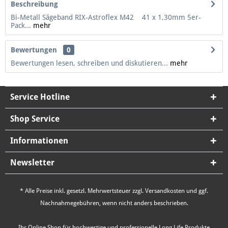
Beschreibung
Bi-Metall Sägeband RIX-Astroflex M42 41 x 1,30mm 5er-
Pack...
mehr
Bewertungen
0
Bewertungen lesen, schreiben und diskutieren...
mehr
Service Hotline
Shop Service
Informationen
Newsletter
* Alle Preise inkl. gesetzl. Mehrwertsteuer zzgl.
Versandkosten
und ggf.
Nachnahmegebühren, wenn nicht anders beschrieben.
Ihr Online Shop für hochwertige und professionelle Long Life Produkte