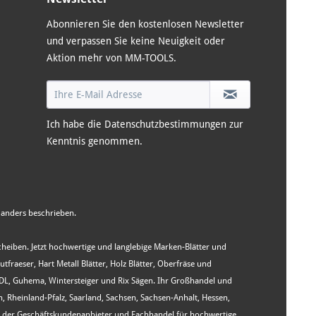
Abonnieren Sie den kostenlosen Newsletter
und verpassen Sie keine Neuigkeit oder
Aktion mehr von MM-TOOLS.
Ich habe die
Datenschutzbestimmungen
zur
Kenntnis genommen.
anders beschrieben.
Scheiben. Jetzt hochwertige und langlebige Marken-Blätter und
aeser, Hart Metall Blätter, Holz Blätter, Oberfräse und
WIDL, Guhema, Wintersteiger und Rix Sägen. Ihr Großhandel und
heinland-Pfalz, Saarland, Sachsen, Sachsen-Anhalt, Hessen,
st der Geschäftskundenanbieter und Fachhandel für hochwertige