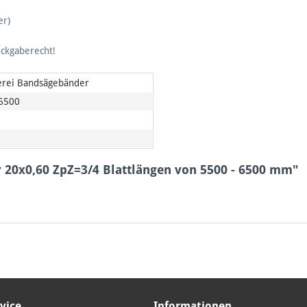
er)
ückgaberecht!
lerei Bandsägebänder
6500
 20x0,60 ZpZ=3/4 Blattlängen von 5500 - 6500 mm"
vice
Informationen