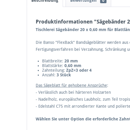
Beschreibung
Bewertungen
0
Produktinformationen "Sägebänder 2
Tischlerei Sägebänder 20 x 0,60 mm für Blattl
Die Banso "FlexBack" Bandsägeblätter werden aus d
Fertigungsverfahren bei Verzahnung, Schränkung u
Blattbreite:
20 mm
Blattstärke:
0,60 mm
Zahnteilung:
ZpZ=3 oder 4
Anzahl:
3 Stück
Das Sägeblatt für gehobene Ansprüche
:
- Verlässlich auch bei härteren Holzarten
- Nadelholz, europäisches Laubholz, zum Teil tropi
- Edelstahl C75 mit arrondierter Kante und poliert
Wählen Sie unter Option die erforderliche Zahn