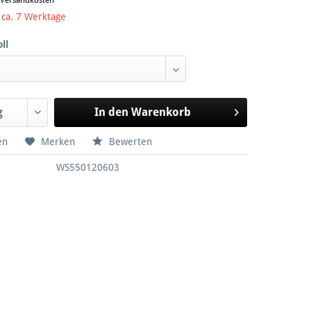
. Versandkosten
 ca. 7 Werktage
ll
In den
Warenkorb
en
Merken
Bewerten
WS550120603