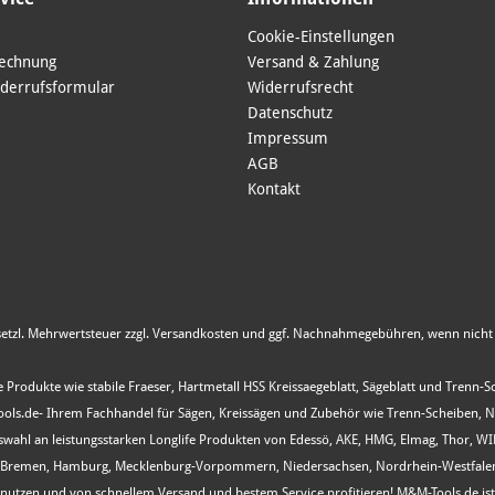
Cookie-Einstellungen
Rechnung
Versand & Zahlung
derrufsformular
Widerrufsrecht
Datenschutz
Impressum
AGB
Kontakt
esetzl. Mehrwertsteuer zzgl.
Versandkosten
und ggf. Nachnahmegebühren, wenn nicht 
 Produkte wie stabile Fraeser, Hartmetall HSS Kreissaegeblatt, Sägeblatt und Trenn-
s.de- Ihrem Fachhandel für Sägen, Kreissägen und Zubehör wie Trenn-Scheiben, Nutfr
Auswahl an leistungsstarken Longlife Produkten von Edessö, AKE, HMG, Elmag, Thor, 
, Bremen, Hamburg, Mecklenburg-Vorpommern, Niedersachsen, Nordrhein-Westfalen, R
ot nutzen und von schnellem Versand und bestem Service profitieren! M&M-Tools.de i