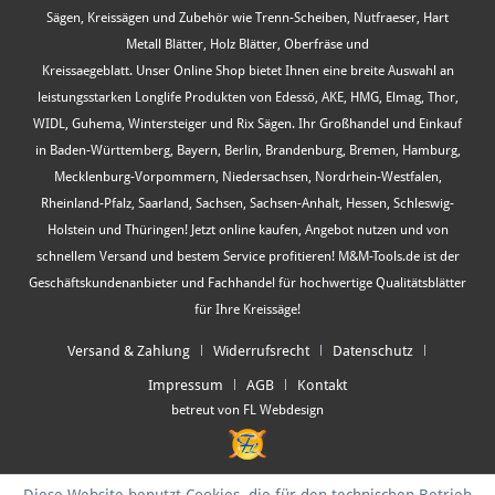
Sägen, Kreissägen und Zubehör wie Trenn-Scheiben, Nutfraeser, Hart
Metall Blätter, Holz Blätter, Oberfräse und
Kreissaegeblatt. Unser Online Shop bietet Ihnen eine breite Auswahl an
leistungsstarken Longlife Produkten von Edessö, AKE, HMG, Elmag, Thor,
WIDL, Guhema, Wintersteiger und Rix Sägen. Ihr Großhandel und Einkauf
in Baden-Württemberg, Bayern, Berlin, Brandenburg, Bremen, Hamburg,
Mecklenburg-Vorpommern, Niedersachsen, Nordrhein-Westfalen,
Rheinland-Pfalz, Saarland, Sachsen, Sachsen-Anhalt, Hessen, Schleswig-
Holstein und Thüringen! Jetzt online kaufen, Angebot nutzen und von
schnellem Versand und bestem Service profitieren! M&M-Tools.de ist der
Geschäftskundenanbieter und Fachhandel für hochwertige Qualitätsblätter
für Ihre Kreissäge!
Versand & Zahlung
Widerrufsrecht
Datenschutz
Impressum
AGB
Kontakt
betreut von FL Webdesign