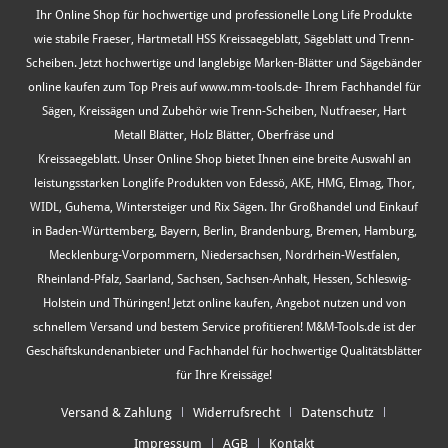
Ihr Online Shop für hochwertige und professionelle Long Life Produkte
wie stabile Fraeser, Hartmetall HSS Kreissaegeblatt, Sägeblatt und Trenn-
Scheiben. Jetzt hochwertige und langlebige Marken-Blätter und Sägebänder
online kaufen zum Top Preis auf www.mm-tools.de- Ihrem Fachhandel für
Sägen, Kreissägen und Zubehör wie Trenn-Scheiben, Nutfraeser, Hart
Metall Blätter, Holz Blätter, Oberfräse und
Kreissaegeblatt. Unser Online Shop bietet Ihnen eine breite Auswahl an
leistungsstarken Longlife Produkten von Edessö, AKE, HMG, Elmag, Thor,
WIDL, Guhema, Wintersteiger und Rix Sägen. Ihr Großhandel und Einkauf
in Baden-Württemberg, Bayern, Berlin, Brandenburg, Bremen, Hamburg,
Mecklenburg-Vorpommern, Niedersachsen, Nordrhein-Westfalen,
Rheinland-Pfalz, Saarland, Sachsen, Sachsen-Anhalt, Hessen, Schleswig-
Holstein und Thüringen! Jetzt online kaufen, Angebot nutzen und von
schnellem Versand und bestem Service profitieren! M&M-Tools.de ist der
Geschäftskundenanbieter und Fachhandel für hochwertige Qualitätsblätter
für Ihre Kreissäge!
Versand & Zahlung
Widerrufsrecht
Datenschutz
Impressum
AGB
Kontakt