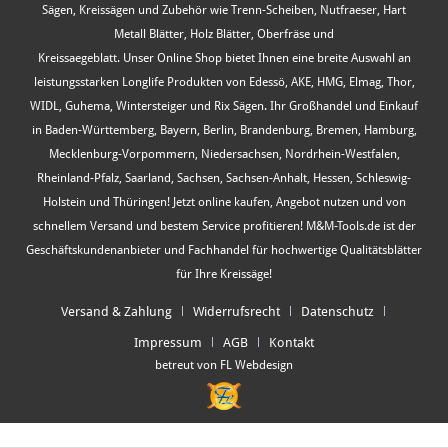
Sägen, Kreissägen und Zubehör wie Trenn-Scheiben, Nutfraeser, Hart
Metall Blätter, Holz Blätter, Oberfräse und
Kreissaegeblatt. Unser Online Shop bietet Ihnen eine breite Auswahl an
leistungsstarken Longlife Produkten von Edessö, AKE, HMG, Elmag, Thor,
WIDL, Guhema, Wintersteiger und Rix Sägen. Ihr Großhandel und Einkauf
in Baden-Württemberg, Bayern, Berlin, Brandenburg, Bremen, Hamburg,
Mecklenburg-Vorpommern, Niedersachsen, Nordrhein-Westfalen,
Rheinland-Pfalz, Saarland, Sachsen, Sachsen-Anhalt, Hessen, Schleswig-
Holstein und Thüringen! Jetzt online kaufen, Angebot nutzen und von
schnellem Versand und bestem Service profitieren! M&M-Tools.de ist der
Geschäftskundenanbieter und Fachhandel für hochwertige Qualitätsblätter
für Ihre Kreissäge!
Versand & Zahlung
Widerrufsrecht
Datenschutz
Impressum
AGB
Kontakt
betreut von FL Webdesign