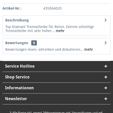
Artikel-Nr.:
435064020
Beschreibung
Top Diamant Trennscheibe für Beton. Extrem schnittige
Trennscheibe mit sehr hoher...
mehr
Bewertungen
0
Bewertungen lesen, schreiben und diskutieren...
mehr
Service Hotline
Shop Service
Informationen
Newsletter
* Alle Preise inkl. gesetzl. Mehrwertsteuer zzgl.
Versandkosten
und ggf.