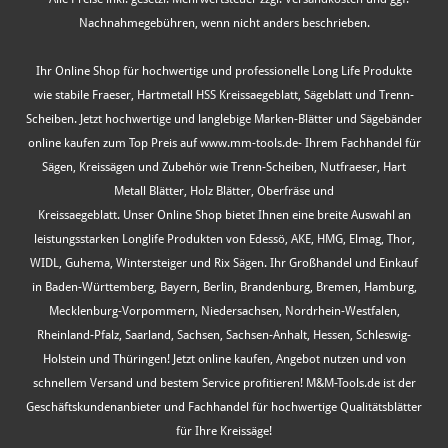
Nachnahmegebühren, wenn nicht anders beschrieben.
Ihr Online Shop für hochwertige und professionelle Long Life Produkte
wie stabile Fraeser, Hartmetall HSS Kreissaegeblatt, Sägeblatt und Trenn-
Scheiben. Jetzt hochwertige und langlebige Marken-Blätter und Sägebänder
online kaufen zum Top Preis auf www.mm-tools.de- Ihrem Fachhandel für
Sägen, Kreissägen und Zubehör wie Trenn-Scheiben, Nutfraeser, Hart
Metall Blätter, Holz Blätter, Oberfräse und
Kreissaegeblatt. Unser Online Shop bietet Ihnen eine breite Auswahl an
leistungsstarken Longlife Produkten von Edessö, AKE, HMG, Elmag, Thor,
WIDL, Guhema, Wintersteiger und Rix Sägen. Ihr Großhandel und Einkauf
in Baden-Württemberg, Bayern, Berlin, Brandenburg, Bremen, Hamburg,
Mecklenburg-Vorpommern, Niedersachsen, Nordrhein-Westfalen,
Rheinland-Pfalz, Saarland, Sachsen, Sachsen-Anhalt, Hessen, Schleswig-
Holstein und Thüringen! Jetzt online kaufen, Angebot nutzen und von
schnellem Versand und bestem Service profitieren! M&M-Tools.de ist der
Geschäftskundenanbieter und Fachhandel für hochwertige Qualitätsblätter
für Ihre Kreissäge!