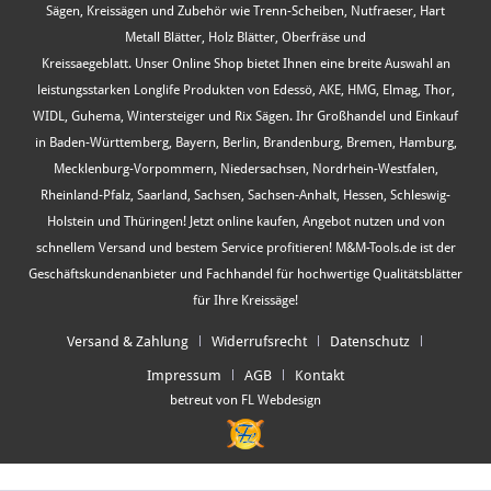
Sägen, Kreissägen und Zubehör wie Trenn-Scheiben, Nutfraeser, Hart
Metall Blätter, Holz Blätter, Oberfräse und
Kreissaegeblatt. Unser Online Shop bietet Ihnen eine breite Auswahl an
leistungsstarken Longlife Produkten von Edessö, AKE, HMG, Elmag, Thor,
WIDL, Guhema, Wintersteiger und Rix Sägen. Ihr Großhandel und Einkauf
in Baden-Württemberg, Bayern, Berlin, Brandenburg, Bremen, Hamburg,
Mecklenburg-Vorpommern, Niedersachsen, Nordrhein-Westfalen,
Rheinland-Pfalz, Saarland, Sachsen, Sachsen-Anhalt, Hessen, Schleswig-
Holstein und Thüringen! Jetzt online kaufen, Angebot nutzen und von
schnellem Versand und bestem Service profitieren! M&M-Tools.de ist der
Geschäftskundenanbieter und Fachhandel für hochwertige Qualitätsblätter
für Ihre Kreissäge!
Versand & Zahlung
Widerrufsrecht
Datenschutz
Impressum
AGB
Kontakt
betreut von FL Webdesign