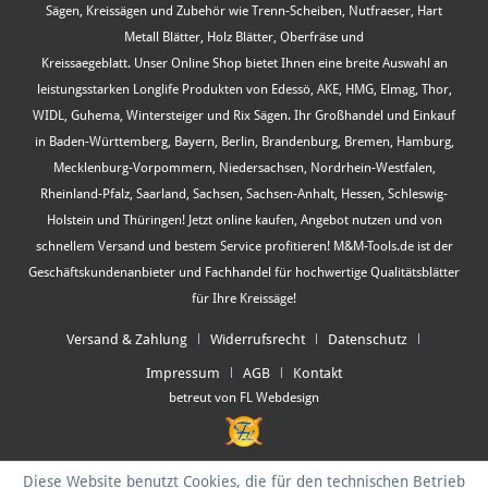
Sägen, Kreissägen und Zubehör wie Trenn-Scheiben, Nutfraeser, Hart
Metall Blätter, Holz Blätter, Oberfräse und
Kreissaegeblatt. Unser Online Shop bietet Ihnen eine breite Auswahl an
leistungsstarken Longlife Produkten von Edessö, AKE, HMG, Elmag, Thor,
WIDL, Guhema, Wintersteiger und Rix Sägen. Ihr Großhandel und Einkauf
in Baden-Württemberg, Bayern, Berlin, Brandenburg, Bremen, Hamburg,
Mecklenburg-Vorpommern, Niedersachsen, Nordrhein-Westfalen,
Rheinland-Pfalz, Saarland, Sachsen, Sachsen-Anhalt, Hessen, Schleswig-
Holstein und Thüringen! Jetzt online kaufen, Angebot nutzen und von
schnellem Versand und bestem Service profitieren! M&M-Tools.de ist der
Geschäftskundenanbieter und Fachhandel für hochwertige Qualitätsblätter
für Ihre Kreissäge!
Versand & Zahlung
Widerrufsrecht
Datenschutz
Impressum
AGB
Kontakt
betreut von FL Webdesign
Diese Website benutzt Cookies, die für den technischen Betrieb