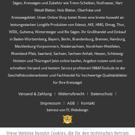
Sägen, Kreissägen und Zubehör wie Trenn-Scheiben, Nutfraeser, Hart
Metall Blätter, Holz Blätter, Oberfräse und
Kreissaegeblatt. Unser Online Shop bietet Ihnen eine breite Auswahl an
leistungsstarken Longlife Produkten von Edessö, AKE, HMG, Elmag, Thor,
WIDL, Guhema, Wintersteiger und Rix Sägen. Ihr Großhandel und Einkauf
in Baden-Württemberg, Bayern, Berlin, Brandenburg, Bremen, Hamburg,
Mecklenburg-Vorpommern, Niedersachsen, Nordrhein-Westfalen,
Rheinland-Pfalz, Saarland, Sachsen, Sachsen-Anhalt, Hessen, Schleswig-
Holstein und Thüringen! Jetzt online kaufen, Angebot nutzen und von
schnellem Versand und bestem Service profitieren! M&M-Tools.de ist der
Geschäftskundenanbieter und Fachhandel für hochwertige Qualitätsblätter
für Ihre Kreissäge!
Versand & Zahlung
Widerrufsrecht
Datenschutz
Impressum
AGB
Kontakt
betreut von FL Webdesign
Diese Website benutzt Cookies, die für den technischen Betrieb