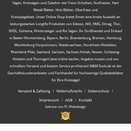
Sägen, Kreissägen und Zubehör wie Trenn-Scheiben, Nutfraeser, Hart
Metall Blätter, Holz Blätter, Oberfräse und
Kreissaegeblatt. Unser Online Shop bietet Ihnen eine breite Auswahl an
leistungsstarken Longlife Produkten von Edessö, AKE, HMG, Elmag, Thor,
WIDL, Guhema, Wintersteiger und Rix Sägen. Ihr Großhandel und Einkauf
in Baden-Württemberg, Bayern, Berlin, Brandenburg, Bremen, Hamburg,
Mecklenburg-Vorpommern, Niedersachsen, Nordrhein-Westfalen,
Rheinland-Pfalz, Saarland, Sachsen, Sachsen-Anhalt, Hessen, Schleswig-
Holstein und Thüringen! Jetzt online kaufen, Angebot nutzen und von
schnellem Versand und bestem Service profitieren! M&M-Tools.de ist der
Geschäftskundenanbieter und Fachhandel für hochwertige Qualitätsblätter
für Ihre Kreissäge!
Versand & Zahlung
Widerrufsrecht
Datenschutz
Impressum
AGB
Kontakt
betreut von FL Webdesign